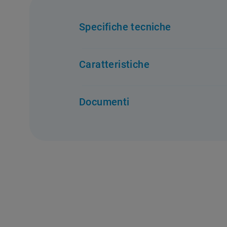
Specifiche tecniche
Performance
Caratteristiche
Consumo di energia Termoventilato
Classe Energetica
:
A
Caratteristiche
Documenti
Sistema di pulizia integrato
:
No
Codice EAN
:
8050147028919
Volume utilizzabile (l)
:
71
Etichetta Energetica
Sche
DOWNLOAD
D