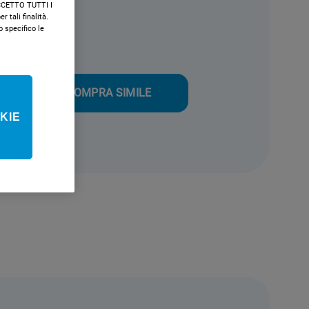
"ACCETTO TUTTI I
r tali finalità.
nergetica
specifico le
ile
COMPRA SIMILE
KIE