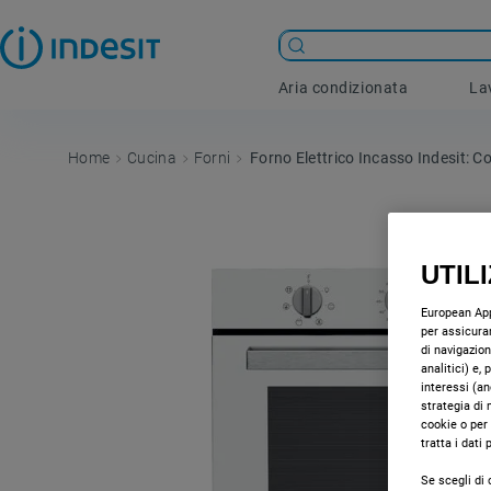
Aria condizionata
La
Cucina
Forni
Forno Elettrico Incasso Indesit: 
UTIL
European Appl
per assicurar
di navigazion
analitici) e,
interessi (an
strategia di 
cookie o per
tratta i dati
Se scegli di 