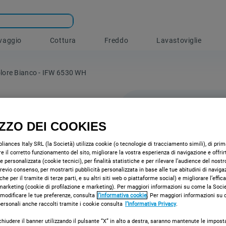
vaggio
Cottura
Freddo
Lavastoviglie
Colore Bianco - IFW 6530 WH
IZZO DEI COOKIES
Forno e
iances Italy SRL (la Società) utilizza cookie (o tecnologie di tracciamento simili), di prima
Indesit:
e il corretto funzionamento del sito, migliorare la vostra esperienza di navigazione e offrir
e personalizzata (cookie tecnici), per finalità statistiche e per rilevare l’audience del nostr
6530 
 previo consenso, per mostrarti pubblicità personalizzata in base alle tue abitudini di naviga
che per il tramite di terze parti, e su altri siti web o piattaforme social) e migliorare l’effic
marketing (cookie di profilazione e marketing). Per maggiori informazioni su come la Societ
Caratteristiche 
 modificare le tue preferenze, consulta
l’informativa cookie
. Per maggiori informazioni su
tecnologia elet
 personali anche raccolti tramite i cookie consulta
l’Informativa Privacy
.
energia.
chiudere il banner utilizzando il pulsante “X” in alto a destra, saranno mantenute le impost