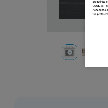
predefinite 
COOKIES", acc
Accedendo al
tue preferen