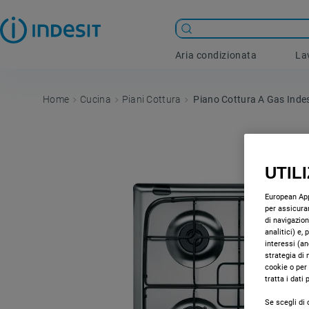
Aria condizionata
La
Cucina
Piani Cottura
Piano Cottura A Gas Indesi
UTIL
European Appl
per assicurar
di navigazion
analitici) e,
interessi (an
strategia di 
cookie o per
tratta i dati
Se scegli di 