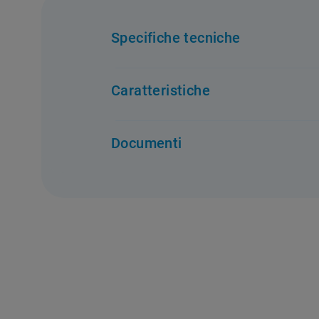
Specifiche tecniche
Caratteristiche
Caratteristiche
Documenti
Codice EAN
:
8007842794465
Sorgente energetica utilizzata
:
GAS
Numero di piastre a induzione
:
0
Timer
:
No
Scheda Tecnica
Istru
DOWNLOAD
D