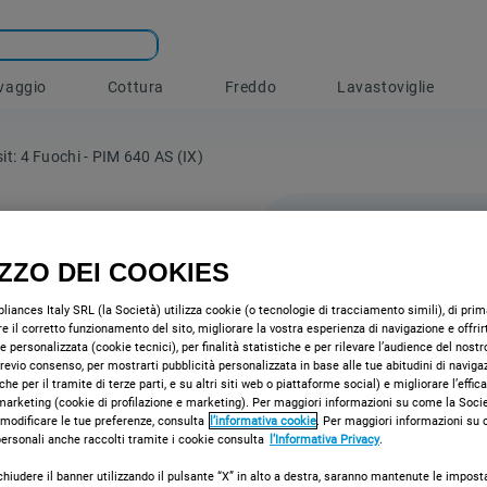
vaggio
Cottura
Freddo
Lavastoviglie
t: 4 Fuochi - PIM 640 AS (IX)
IZZO DEI COOKIES
Piano co
iances Italy SRL (la Società) utilizza cookie (o tecnologie di tracciamento simili), di prima
4 fuoch
e il corretto funzionamento del sito, migliorare la vostra esperienza di navigazione e offrir
e personalizzata (cookie tecnici), per finalità statistiche e per rilevare l’audience del nostr
 previo consenso, per mostrarti pubblicità personalizzata in base alle tue abitudini di naviga
Caratteristiche 
che per il tramite di terze parti, e su altri siti web o piattaforme social) e migliorare l’effic
marketing (cookie di profilazione e marketing). Per maggiori informazioni su come la Societ
 modificare le tue preferenze, consulta
l’informativa cookie
. Per maggiori informazioni su
 personali anche raccolti tramite i cookie consulta
l’Informativa Privacy
.
chiudere il banner utilizzando il pulsante “X” in alto a destra, saranno mantenute le impost