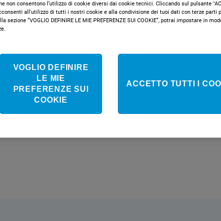
Non disponib
che non consentono l’utilizzo di cookie diversi dai cookie tecnici. Cliccando sul pulsante 
onsenti all'utilizzo di tutti i nostri cookie e alla condivisione dei tuoi dati con terze parti pe
la sezione “VOGLIO DEFINIRE LE MIE PREFERENZE SUI COOKIE”, potrai impostare in modo 
ze.
VOGLIO DEFINIRE
LE MIE
ACCETTO TUTTI I COO
PREFERENZE SUI
COOKIE