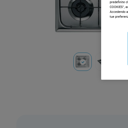
predefinite 
COOKIES", acc
Accedendo al
tue preferen