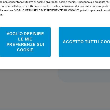
che non consentono l’utilizzo di cookie diversi dai cookie tecnici. Cliccando sul pulsante 
perfetta per pic
onsenti all'utilizzo di tutti i nostri cookie e alla condivisione dei tuoi dati con terze parti pe
Centrifuga a 100
la sezione “VOGLIO DEFINIRE LE MIE PREFERENZE SUI COOKIE”, potrai impostare in modo 
ze.
Colore bianco.
Classe e
VOGLIO DEFINIRE
LE MIE
ACCETTO TUTTI I COO
PREFERENZE SUI
COOKIE
Non disponib