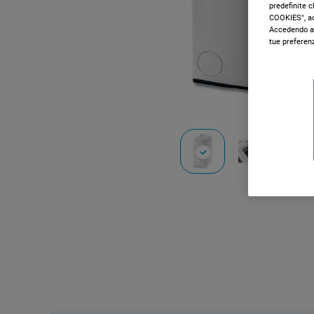
predefinite 
COOKIES", acc
Accedendo al
tue preferen