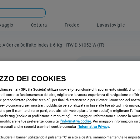
vaggio
Cottura
Freddo
Lavastoviglie
 A Carica Dall'alto Indesit: 6 Kg - ITW D 61052 W (IT)
IZZO DEI COOKIES
Lavatric
iances Italy SRL (la Società) utilizza cookie (o tecnologie di tracciamento simili), di prima
installa
e il corretto funzionamento del sito, migliorare la vostra esperienza di navigazione e offrir
e personalizzata (cookie tecnici), per finalità statistiche e per rilevare l’audience del nostr
dall'alt
 previo consenso, per mostrarti pubblicità personalizzata in base alle tue abitudini di naviga
che per il tramite di terze parti, e su altri siti web o piattaforme social) e migliorare l’effic
61052 W
marketing (cookie di profilazione e marketing). Per maggiori informazioni su come la Societ
 modificare le tue preferenze, consulta
l’informativa cookie
. Per maggiori informazioni su
 personali anche raccolti tramite i cookie consulta
l’Informativa Privacy
.
Caratteristiche 
libera installaz
chiudere il banner utilizzando il pulsante “X” in alto a destra, saranno mantenute le impost