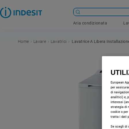
Aria condizionata
La
Lavare
Lavatrici
Lavatrice A Libera Installazione
UTIL
European Appl
per assicurar
di navigazion
analitici) e,
interessi (an
strategia di 
cookie o per
tratta i dati
Se scegli di 