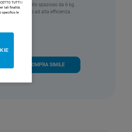
"ACCETTO TUTTI I
coli spazi. Cestello spazioso da 6 kg.
r tali finalità.
0 giri al minuto ad alta efficienza.
specifico le
nergetica
KIE
ile
COMPRA SIMILE