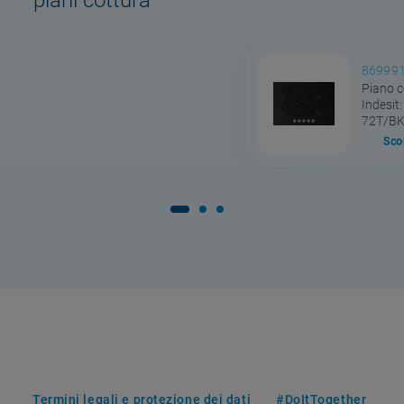
86999
Piano c
Indesit:
72T/B
Scop
Termini legali e protezione dei dati
#DoItTogether