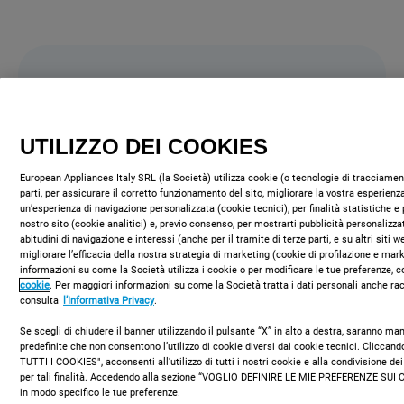
Tecnologia avanzata
UTILIZZO DEI COOKIES
European Appliances Italy SRL (la Società) utilizza cookie (o tecnologie di tracciament
parti, per assicurare il corretto funzionamento del sito, migliorare la vostra esperienza
un’esperienza di navigazione personalizzata (cookie tecnici), per finalità statistiche e 
nostro sito (cookie analitici) e, previo consenso, per mostrarti pubblicità personalizza
abitudini di navigazione e interessi (anche per il tramite di terze parti, e su altri siti 
migliorare l’efficacia della nostra strategia di marketing (cookie di profilazione e mar
informazioni su come la Società utilizza i cookie o per modificare le tue preferenze, c
cookie
. Per maggiori informazioni su come la Società tratta i dati personali anche rac
consulta
l’Informativa Privacy
.
Se scegli di chiudere il banner utilizzando il pulsante “X” in alto a destra, saranno m
predefinite che non consentono l’utilizzo di cookie diversi dai cookie tecnici. Clicca
TUTTI I COOKIES", acconsenti all'utilizzo di tutti i nostri cookie e alla condivisione dei
per tali finalità. Accedendo alla sezione “VOGLIO DEFINIRE LE MIE PREFERENZE SUI 
in modo specifico le tue preferenze.