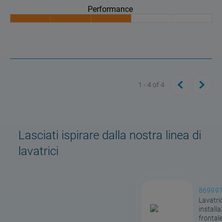
Performance
1 - 4
of
4
Lasciati ispirare dalla nostra linea di
lavatrici
86999
Lavatric
installa
frontale