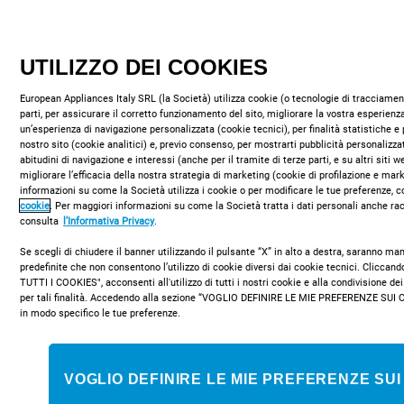
COMPRA ONLINE
UTILIZZO DEI COOKIES
European Appliances Italy SRL (la Società) utilizza cookie (o tecnologie di tracciament
parti, per assicurare il corretto funzionamento del sito, migliorare la vostra esperienza
un’esperienza di navigazione personalizzata (cookie tecnici), per finalità statistiche e 
nostro sito (cookie analitici) e, previo consenso, per mostrarti pubblicità personalizza
abitudini di navigazione e interessi (anche per il tramite di terze parti, e su altri siti 
migliorare l’efficacia della nostra strategia di marketing (cookie di profilazione e mar
Tecnologia avanzata
informazioni su come la Società utilizza i cookie o per modificare le tue preferenze, c
cookie
. Per maggiori informazioni su come la Società tratta i dati personali anche rac
consulta
l’Informativa Privacy
.
Se scegli di chiudere il banner utilizzando il pulsante “X” in alto a destra, saranno m
predefinite che non consentono l’utilizzo di cookie diversi dai cookie tecnici. Clicca
TUTTI I COOKIES", acconsenti all'utilizzo di tutti i nostri cookie e alla condivisione dei
per tali finalità. Accedendo alla sezione “VOGLIO DEFINIRE LE MIE PREFERENZE SUI 
in modo specifico le tue preferenze.
VOGLIO DEFINIRE LE MIE PREFERENZE SUI