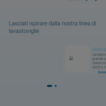
Lasciati ispirare dalla nostra linea di
lavastoviglie
869991
Lavastovi
grande c
colore in
3C23 A X
Scopr