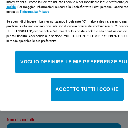
informazioni su come la Società utilizza i cookie o per modificare le tue preferenze, c
cookie
. Per maggiori informazioni su come la Società tratta i dati personali anche rac
consulta
l’Informativa Privacy
.
Se scegli di chiudere il banner utilizzando il pulsante “X” in alto a destra, saranno m
predefinite che non consentono l’utilizzo di cookie diversi dai cookie tecnici. Clicca
TUTTI I COOKIES", acconsenti all'utilizzo di tutti i nostri cookie e alla condivisione dei
per tali finalità. Accedendo alla sezione “VOGLIO DEFINIRE LE MIE PREFERENZE SUI 
BWE 101483X WS IT N
in modo specifico le tue preferenze.
Lavatrice a libera installazione a carica
frontale Indesit: 10,0 kg - BWE
VOGLIO DEFINIRE LE MIE PREFERENZE SUI
101483X WS IT N
Caratteristiche di questa lavatrice a carica frontale a libera
installazione Indesit: cestello spazioso e ampio da 10,0 kg.
ACCETTO TUTTI I COOKIE
Centrifuga a 1400 giri al minuto, rapida ed efficiente. Colore
bianco.
Non disponibile