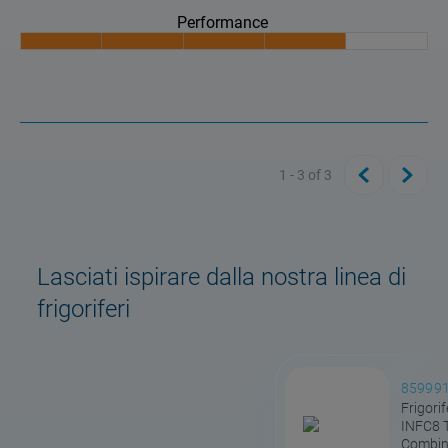
Performance
1 - 3
of
3
Lasciati ispirare dalla nostra linea di
frigoriferi
85999
Frigorif
INFC8 
Combina