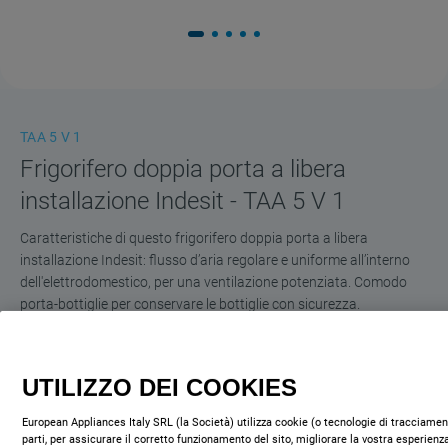
TAA 5 V 1
Frigorifero doppia porta a libera
installazione Indesit - TAA 5 V 1
Caratteristiche di questo frigorifero doppia porta a libera
installazione Indesit: flusso d’aria regolare e uniforme all’interno
dell'elettrodomestico, per una ventilazione potenziata. Comodo
porta-bottiglie per conservare le bottiglie con sicurezza.
Classe energetica
3
(
3
)
UTILIZZO DEI COOKIES
European Appliances Italy SRL (la Società) utilizza cookie (o tecnologie di tracciament
parti, per assicurare il corretto funzionamento del sito, migliorare la vostra esperienza
COMPRA ONLINE