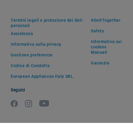
Termini legali e protezione dei dati
#DoItTogether
personali
Safety
Assistenza
Informativa sui
Informativa sulla privacy
cookies
Manuali
Gestione preferenze
Garanzia
Codice di Condotta
European Appliances Italy SRL
Seguici