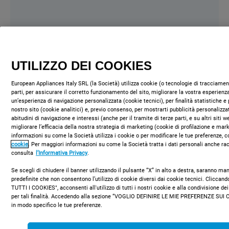
UTILIZZO DEI COOKIES
European Appliances Italy SRL (la Società) utilizza cookie (o tecnologie di tracciament
parti, per assicurare il corretto funzionamento del sito, migliorare la vostra esperienza
un’esperienza di navigazione personalizzata (cookie tecnici), per finalità statistiche e 
nostro sito (cookie analitici) e, previo consenso, per mostrarti pubblicità personalizza
abitudini di navigazione e interessi (anche per il tramite di terze parti, e su altri siti 
migliorare l’efficacia della nostra strategia di marketing (cookie di profilazione e mar
informazioni su come la Società utilizza i cookie o per modificare le tue preferenze, c
cookie
. Per maggiori informazioni su come la Società tratta i dati personali anche rac
consulta
l’Informativa Privacy
.
Se scegli di chiudere il banner utilizzando il pulsante “X” in alto a destra, saranno m
predefinite che non consentono l’utilizzo di cookie diversi dai cookie tecnici. Clicca
TUTTI I COOKIES", acconsenti all'utilizzo di tutti i nostri cookie e alla condivisione dei
per tali finalità. Accedendo alla sezione “VOGLIO DEFINIRE LE MIE PREFERENZE SUI 
in modo specifico le tue preferenze.