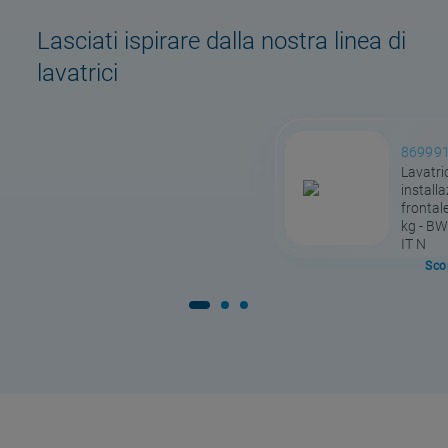
Lasciati ispirare dalla nostra linea di
lavatrici
86999
Lavatric
installa
frontale
kg - B
IT N
Scop