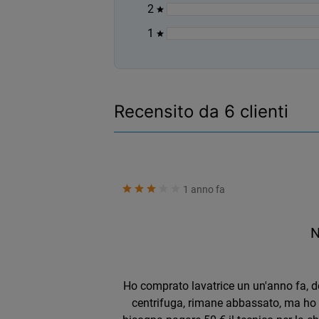
2
1
Recensito da
6
clienti
1 anno fa
N
Ho comprato lavatrice un un'anno fa, do
centrifuga, rimane abbassato, ma ho c