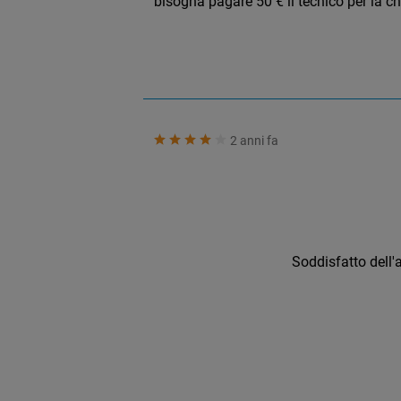
bisogna pagare 50 € il tecnico per la ch
2 anni fa
Soddisfatto dell