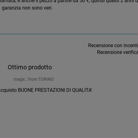
iamata, e anche il pezzo a partire da 50 €, quindi questi 2 anni d
garanzia non sono veri.
Recensione con incent
Recensione verific
Ottimo prodotto
magic , from TORINO
'acquisto BUONE PRESTAZIONI DI QUALITA'