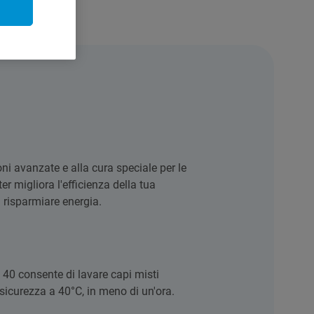
oni avanzate e alla cura speciale per le
ter migliora l'efficienza della tua
 risparmiare energia.
ti 40 consente di lavare capi misti
 sicurezza a 40°C, in meno di un'ora.