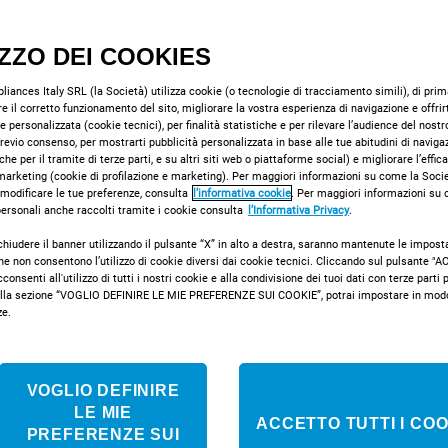
Classe energeti
rapida ed effici
IZZO DEI COOKIES
Classe e
iances Italy SRL (la Società) utilizza cookie (o tecnologie di tracciamento simili), di prima
e il corretto funzionamento del sito, migliorare la vostra esperienza di navigazione e offrir
e personalizzata (cookie tecnici), per finalità statistiche e per rilevare l’audience del nostr
 previo consenso, per mostrarti pubblicità personalizzata in base alle tue abitudini di naviga
che per il tramite di terze parti, e su altri siti web o piattaforme social) e migliorare l’effic
COMPRA ONLI
marketing (cookie di profilazione e marketing). Per maggiori informazioni su come la Societ
 modificare le tue preferenze, consulta
l’informativa cookie
. Per maggiori informazioni su
 personali anche raccolti tramite i cookie consulta
l’Informativa Privacy
.
chiudere il banner utilizzando il pulsante “X” in alto a destra, saranno mantenute le impost
che non consentono l’utilizzo di cookie diversi dai cookie tecnici. Cliccando sul pulsante 
Confronta i
onsenti all'utilizzo di tutti i nostri cookie e alla condivisione dei tuoi dati con terze parti pe
la sezione “VOGLIO DEFINIRE LE MIE PREFERENZE SUI COOKIE”, potrai impostare in modo 
ze.
VOGLIO DEFINIRE
LE MIE
ACCETTO TUTTI I COO
PREFERENZE SUI