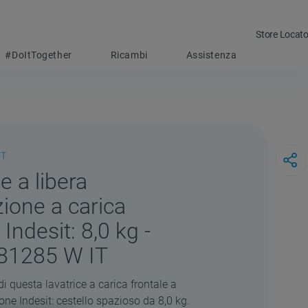
Store Locato
#DoItTogether
Ricambi
Assistenza
IT
e a libera
zione a carica
 Indesit: 8,0 kg -
1285 W IT
di questa lavatrice a carica frontale a
ione Indesit: cestello spazioso da 8,0 kg.