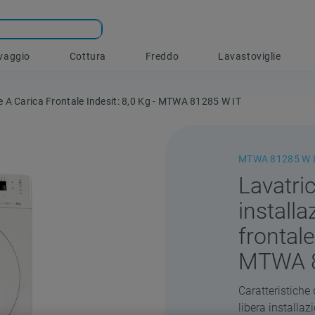
vaggio
Cottura
Freddo
Lavastoviglie
ne A Carica Frontale Indesit: 8,0 Kg - MTWA 81285 W IT
MTWA 81285 W 
Lavatric
installa
frontale
MTWA 8
Caratteristiche 
libera installaz