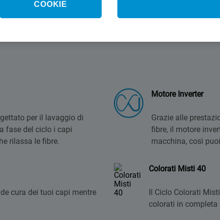
COOKIE
a
Motore Inverter
ettato per il lavaggio di
Grazie alle prestazi
a fase del ciclo i capi
fibre, il motore inver
e rilassa le fibre.
macchina, così puoi
Colorati Misti 40
de cura dei tuoi capi mentre
Il Ciclo Colorati Mis
colorati in completa