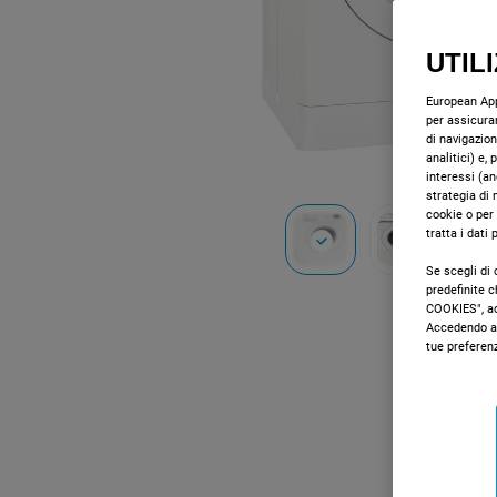
UTIL
European Appl
per assicurar
di navigazion
analitici) e,
interessi (an
strategia di 
cookie o per
tratta i dati
Se scegli di 
predefinite 
COOKIES", acc
Accedendo al
tue preferen