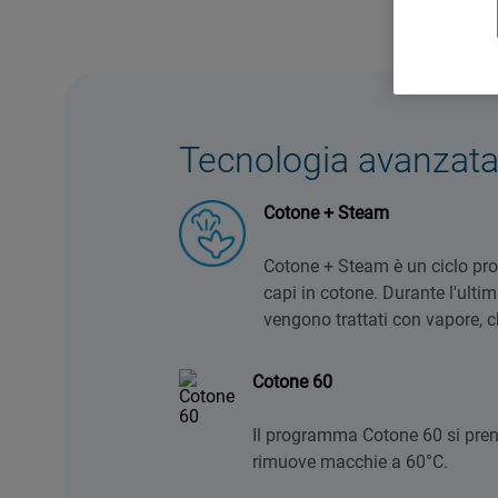
Tecnologia avanzat
Cotone + Steam
Cotone + Steam è un ciclo prog
capi in cotone. Durante l'ultim
vengono trattati con vapore, ch
Cotone 60
Il programma Cotone 60 si pren
rimuove macchie a 60°C.