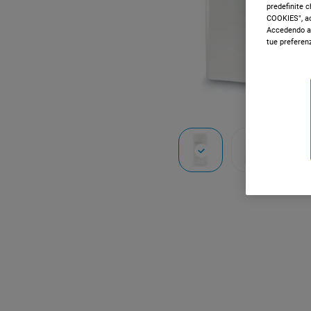
predefinite 
COOKIES", acc
Accedendo al
tue preferen