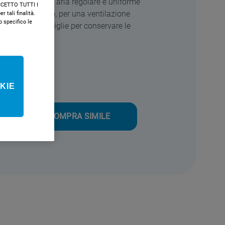
rezza. Flusso d’aria regolare e uniforme
"ACCETTO TUTTI I
'elettrodomestico, per una ventilazione
r tali finalità.
specifico le
odo porta-bottiglie per conservare le
curezza.
nergetica
KIE
ile
COMPRA SIMILE