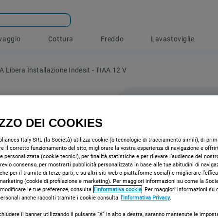
vaggio
Cottura
Freddo
Lavastoviglie
A Libera Installazione Indesit - TIAA 12 V
IZZO DEI COOKIES
Frigori
iances Italy SRL (la Società) utilizza cookie (o tecnologie di tracciamento simili), di prima
libera i
e il corretto funzionamento del sito, migliorare la vostra esperienza di navigazione e offrir
e personalizzata (cookie tecnici), per finalità statistiche e per rilevare l’audience del nostr
TIAA 12
 previo consenso, per mostrarti pubblicità personalizzata in base alle tue abitudini di naviga
che per il tramite di terze parti, e su altri siti web o piattaforme social) e migliorare l’effic
marketing (cookie di profilazione e marketing). Per maggiori informazioni su come la Societ
Caratteristiche 
 modificare le tue preferenze, consulta
l’informativa cookie
. Per maggiori informazioni su
installazione In
 personali anche raccolti tramite i cookie consulta
l’Informativa Privacy
.
profilati anter
chiudere il banner utilizzando il pulsante “X” in alto a destra, saranno mantenute le impost