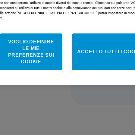
e maggiore sicu
che non consentono l’utilizzo di cookie diversi dai cookie tecnici. Cliccando sul pulsante 
all’interno dell
onsenti all'utilizzo di tutti i nostri cookie e alla condivisione dei tuoi dati con terze parti pe
la sezione “VOGLIO DEFINIRE LE MIE PREFERENZE SUI COOKIE”, potrai impostare in modo 
potenziata. Com
ze.
bottiglie con si
Classe e
VOGLIO DEFINIRE
LE MIE
ACCETTO TUTTI I COO
PREFERENZE SUI
COOKIE
Non disponib