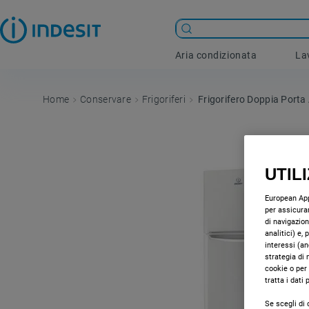
Aria condizionata
La
Conservare
Frigoriferi
Frigorifero Doppia Porta 
UTIL
European Appl
per assicurar
di navigazion
analitici) e,
interessi (an
strategia di 
cookie o per
tratta i dati
Se scegli di 