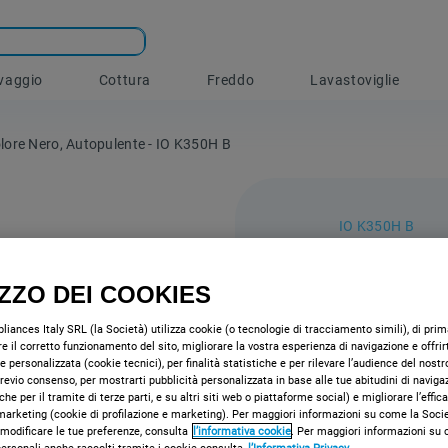
vaggio
Cottura
Freddo
Lavastoviglie
olore Nero, Autopulente - IO K350H B
IO K350H B
Forno e
Indesit:
IZZO DEI COOKIES
autopul
iances Italy SRL (la Società) utilizza cookie (o tecnologie di tracciamento simili), di prima
e il corretto funzionamento del sito, migliorare la vostra esperienza di navigazione e offrir
e personalizzata (cookie tecnici), per finalità statistiche e per rilevare l’audience del nostr
Caratteristiche 
 previo consenso, per mostrarti pubblicità personalizzata in base alle tue abitudini di naviga
che per il tramite di terze parti, e su altri siti web o piattaforme social) e migliorare l’effic
tecnologia elet
marketing (cookie di profilazione e marketing). Per maggiori informazioni su come la Societ
energia.
 modificare le tue preferenze, consulta
l’informativa cookie
. Per maggiori informazioni su