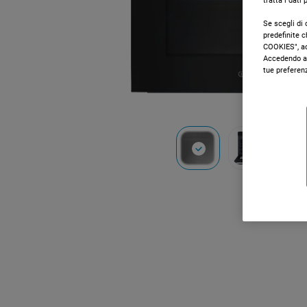
tratta i dati
Se scegli di 
predefinite 
COOKIES", acc
Accedendo al
tue preferen