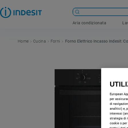
Aria condizionata
La
Cucina
Forni
Forno Elettrico Incasso Indesit: C
UTIL
European Appl
per assicurar
di navigazion
analitici) e,
interessi (an
strategia di 
cookie o per