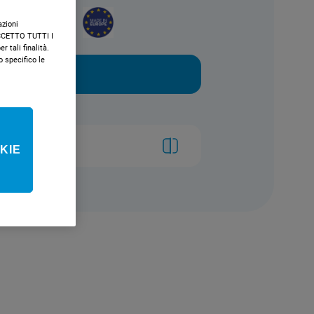
nergetica
azioni
"ACCETTO TUTTI I
r tali finalità.
specifico le
NE
 modelli
KIE