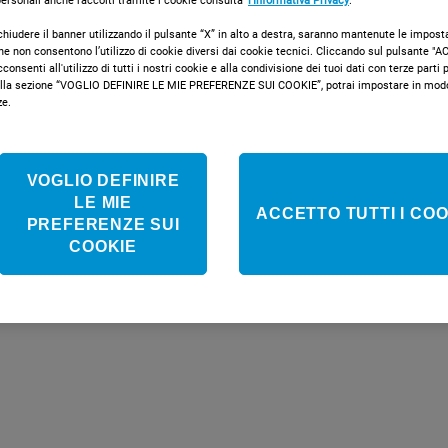
 personali anche raccolti tramite i cookie consulta
l’Informativa Privacy
.
Classe e
chiudere il banner utilizzando il pulsante “X” in alto a destra, saranno mantenute le impost
che non consentono l’utilizzo di cookie diversi dai cookie tecnici. Cliccando sul pulsante 
onsenti all'utilizzo di tutti i nostri cookie e alla condivisione dei tuoi dati con terze parti pe
la sezione “VOGLIO DEFINIRE LE MIE PREFERENZE SUI COOKIE”, potrai impostare in modo 
ze.
COMPRA ONLI
VOGLIO DEFINIRE
LE MIE
Confronta i
ACCETTO TUTTI I COO
PREFERENZE SUI
COOKIE