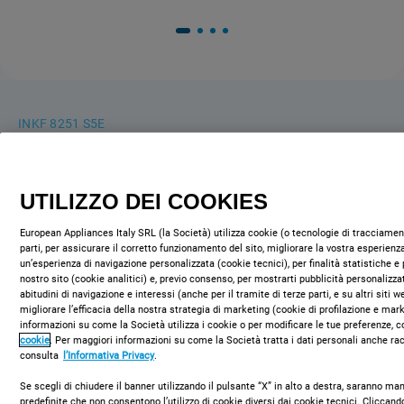
INKF 8251 S5E
Frigorifero combinato a libera
installazione Indesit - INKF 8251 S5E
UTILIZZO DEI COOKIES
Caratteristiche di questo frigorifero combinato a libera
European Appliances Italy SRL (la Società) utilizza cookie (o tecnologie di tracciament
installazione Indesit: color argento. Ripiani in vetro, robusti ed
parti, per assicurare il corretto funzionamento del sito, migliorare la vostra esperienza
eleganti al tempo stesso.
un’esperienza di navigazione personalizzata (cookie tecnici), per finalità statistiche e 
nostro sito (cookie analitici) e, previo consenso, per mostrarti pubblicità personalizza
abitudini di navigazione e interessi (anche per il tramite di terze parti, e su altri siti 
migliorare l’efficacia della nostra strategia di marketing (cookie di profilazione e mar
Classe energetica
3
(
1
)
informazioni su come la Società utilizza i cookie o per modificare le tue preferenze, c
cookie
. Per maggiori informazioni su come la Società tratta i dati personali anche rac
consulta
l’Informativa Privacy
.
COMPRA ONLINE
Se scegli di chiudere il banner utilizzando il pulsante “X” in alto a destra, saranno m
predefinite che non consentono l’utilizzo di cookie diversi dai cookie tecnici. Clicca