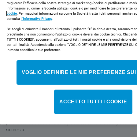
migliorare l’efficacia della nostra strategia di marketing (cookie di profilazione e mar
informazioni su come la Società utilizza i cookie o per modificare le tue preferenze, c
cookie
. Per maggiori informazioni su come la Società tratta i dati personali anche rac
consulta
l’Informativa Privacy
.
Se scegli di chiudere il banner utilizzando il pulsante “X” in alto a destra, saranno m
predefinite che non consentono l’utilizzo di cookie diversi dai cookie tecnici. Clicca
TUTTI I COOKIES", acconsenti all'utilizzo di tutti i nostri cookie e alla condivisione dei
LI80 FF2 S B
per tali finalità. Accedendo alla sezione “VOGLIO DEFINIRE LE MIE PREFERENZE SUI 
Frigorifero combinato a libera
in modo specifico le tue preferenze.
installazione Indesit: No Frost - LI80
FF2 S B
VOGLIO DEFINIRE LE MIE PREFERENZE SUI
Caratteristiche di questo frigorifero combinato a libera
installazione Indesit: modello alto e capiente, adatto per le
esigenze di tutta la famiglia. Color argento. No Frost, la tecnologia
ACCETTO TUTTI I COOKIE
che previene efficacemente la formazione di ghiaccio nel
congelatore riducendo i livelli di umidità. Flusso d’aria regolare e
uniforme all’interno dell'elettrodomestico, per una ventilazione
potenziata. Comodo porta-bottiglie per conservare le bottiglie con
sicurezza.