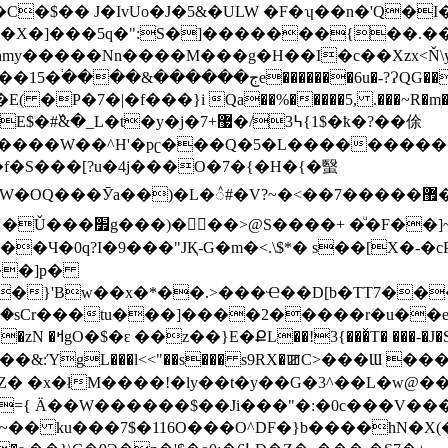
����X�]���5q�":S�]�������{��.
o�hmy�����Nn����M���g�H��I�c��Xzx<
E( �P�7�|�f���}i Qa��%�����5, .���~
y�j�߆3/�޷+7{1$�ҟ�?��俆
�����W��^H'�pʗ���Q�5�L���������
f�S���[?u�4j���O�7�{�H�{�䗟
L�᭯#�V?~�<��7�����޿����|�}W%5�j �}��X5�0�G!
�}'Bw��x�*��.>���Ҽ��D[b�TT7���A
��pv䌼�l8��?
 �x�łM����!�ly��t�y��G�3^��L�w@�� ��_
@�~�� ku���7$�116O���O^DF�}b����hN�