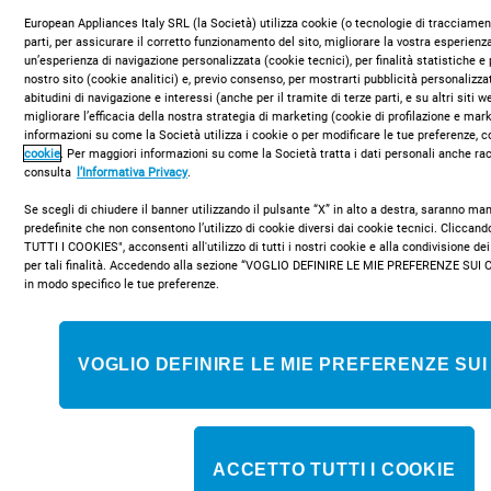
European Appliances Italy SRL (la Società) utilizza cookie (o tecnologie di tracciament
parti, per assicurare il corretto funzionamento del sito, migliorare la vostra esperienza
un’esperienza di navigazione personalizzata (cookie tecnici), per finalità statistiche e 
nostro sito (cookie analitici) e, previo consenso, per mostrarti pubblicità personalizza
abitudini di navigazione e interessi (anche per il tramite di terze parti, e su altri siti 
migliorare l’efficacia della nostra strategia di marketing (cookie di profilazione e mar
informazioni su come la Società utilizza i cookie o per modificare le tue preferenze, c
cookie
. Per maggiori informazioni su come la Società tratta i dati personali anche rac
consulta
l’Informativa Privacy
.
Se scegli di chiudere il banner utilizzando il pulsante “X” in alto a destra, saranno m
predefinite che non consentono l’utilizzo di cookie diversi dai cookie tecnici. Clicca
TUTTI I COOKIES", acconsenti all'utilizzo di tutti i nostri cookie e alla condivisione dei
per tali finalità. Accedendo alla sezione “VOGLIO DEFINIRE LE MIE PREFERENZE SUI 
in modo specifico le tue preferenze.
VOGLIO DEFINIRE LE MIE PREFERENZE SUI
ACCETTO TUTTI I COOKIE