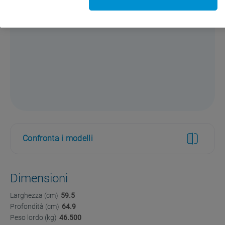
Confronta i modelli
Dimensioni
Larghezza (cm)
59.5
Profondità (cm)
64.9
Peso lordo (kg)
46.500