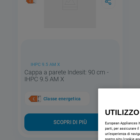
IHPC 9.5 AM X
Cappa a parete Indesit: 90 cm -
IHPC 9.5 AM X
Classe energetica
UTILIZZO
SCOPRI DI PIÙ
European Appliances Ita
parti, per assicurare i
un’esperienza di naviga
nostro sito (cookie ana