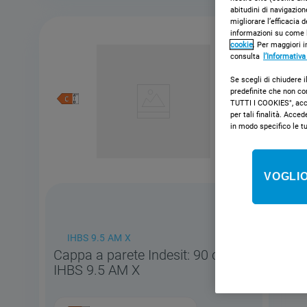
abitudini di navigazion
migliorare l’efficacia 
informazioni su come l
cookie
. Per maggiori i
consulta
l’Informativa
Se scegli di chiudere i
predefinite che non co
TUTTI I COOKIES", accon
per tali finalità. Ac
in modo specifico le t
VOGLIO
IHBS 9.5 AM X
Cappa a parete Indesit: 90 cm -
IHBS 9.5 AM X