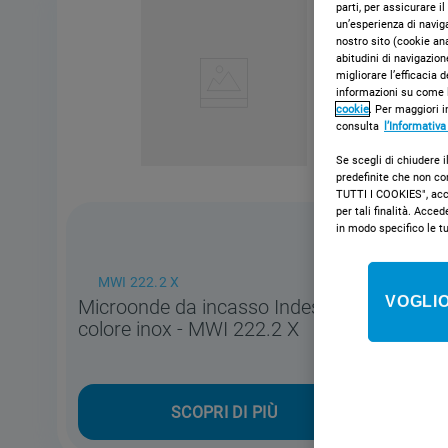
parti, per assicurare i
un’esperienza di naviga
nostro sito (cookie ana
abitudini di navigazion
migliorare l’efficacia 
informazioni su come l
cookie
. Per maggiori i
consulta
l’Informativa
Se scegli di chiudere i
predefinite che non co
TUTTI I COOKIES", accon
per tali finalità. Ac
in modo specifico le t
MWI 222.2 X
VOGLIO
Microonde da incasso Indesit:
colore inox - MWI 222.2 X
SCOPRI DI PIÙ