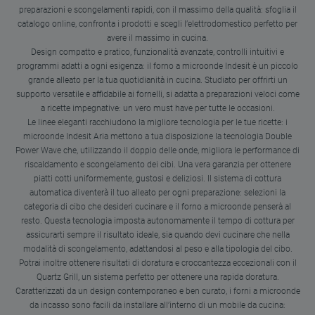
preparazioni e scongelamenti rapidi, con il massimo della qualità: sfoglia il
catalogo online, confronta i prodotti e scegli l’elettrodomestico perfetto per
avere il massimo in cucina.
Design compatto e pratico, funzionalità avanzate, controlli intuitivi e
programmi adatti a ogni esigenza: il forno a microonde Indesit è un piccolo
grande alleato per la tua quotidianità in cucina. Studiato per offrirti un
supporto versatile e affidabile ai fornelli, si adatta a preparazioni veloci come
a ricette impegnative: un vero must have per tutte le occasioni.
Le linee eleganti racchiudono la migliore tecnologia per le tue ricette: i
microonde Indesit Aria mettono a tua disposizione la tecnologia Double
Power Wave che, utilizzando il doppio delle onde, migliora le performance di
riscaldamento e scongelamento dei cibi. Una vera garanzia per ottenere
piatti cotti uniformemente, gustosi e deliziosi. Il sistema di cottura
automatica diventerà il tuo alleato per ogni preparazione: selezioni la
categoria di cibo che desideri cucinare e il forno a microonde penserà al
resto. Questa tecnologia imposta autonomamente il tempo di cottura per
assicurarti sempre il risultato ideale, sia quando devi cucinare che nella
modalità di scongelamento, adattandosi al peso e alla tipologia del cibo.
Potrai inoltre ottenere risultati di doratura e croccantezza eccezionali con il
Quartz Grill, un sistema perfetto per ottenere una rapida doratura.
Caratterizzati da un design contemporaneo e ben curato, i forni a microonde
da incasso sono facili da installare all’interno di un mobile da cucina: