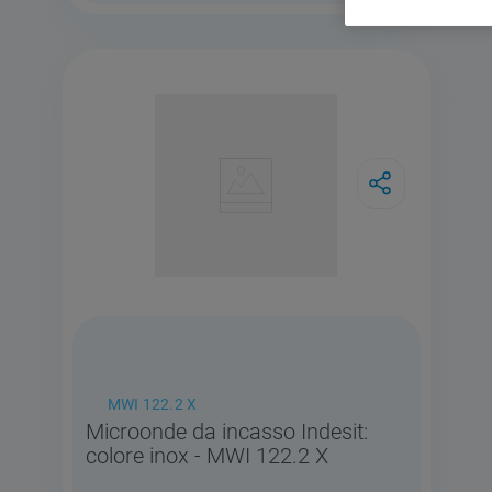
MWI 122.2 X
Microonde da incasso Indesit:
colore inox - MWI 122.2 X