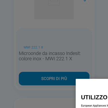
MWI 222.1 X
Microonde da incasso Indesit:
colore inox - MWI 222.1 X
SCOPRI DI PIÙ
UTILIZZO
European Appliances Ita