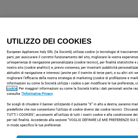
UTILIZZO DEI COOKIES
European Appliances Italy SRL (la Società) utilizza cookie (o tecnologie di tracciament
parti, per assicurare il corretto funzionamento del sito, migliorare la vostra esperienza
un’esperienza di navigazione personalizzata (cookie tecnici), per finalità statistiche e 
nostro sito (cookie analitici) e, previo consenso, per mostrarti pubblicità personalizza
abitudini di navigazione e interessi (anche per il tramite di terze parti, e su altri siti 
migliorare l’efficacia della nostra strategia di marketing (cookie di profilazione e mar
informazioni su come la Società utilizza i cookie o per modificare le tue preferenze, c
cookie
. Per maggiori informazioni su come la Società tratta i dati personali anche rac
consulta
l’Informativa Privacy
.
Se scegli di chiudere il banner utilizzando il pulsante “X” in alto a destra, saranno m
predefinite che non consentono l’utilizzo di cookie diversi dai cookie tecnici. Clicca
TUTTI I COOKIES", acconsenti all'utilizzo di tutti i nostri cookie e alla condivisione dei
per tali finalità. Accedendo alla sezione “VOGLIO DEFINIRE LE MIE PREFERENZE SUI 
in modo specifico le tue preferenze.