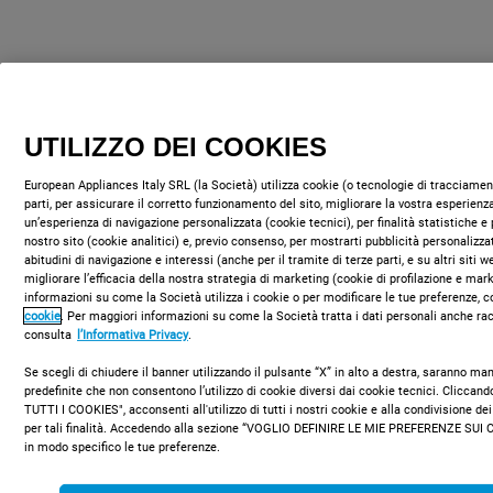
UTILIZZO DEI COOKIES
European Appliances Italy SRL (la Società) utilizza cookie (o tecnologie di tracciament
parti, per assicurare il corretto funzionamento del sito, migliorare la vostra esperienza
un’esperienza di navigazione personalizzata (cookie tecnici), per finalità statistiche e 
nostro sito (cookie analitici) e, previo consenso, per mostrarti pubblicità personalizza
abitudini di navigazione e interessi (anche per il tramite di terze parti, e su altri siti 
migliorare l’efficacia della nostra strategia di marketing (cookie di profilazione e mar
informazioni su come la Società utilizza i cookie o per modificare le tue preferenze, c
cookie
. Per maggiori informazioni su come la Società tratta i dati personali anche rac
consulta
l’Informativa Privacy
.
Se scegli di chiudere il banner utilizzando il pulsante “X” in alto a destra, saranno m
predefinite che non consentono l’utilizzo di cookie diversi dai cookie tecnici. Clicca
TUTTI I COOKIES", acconsenti all'utilizzo di tutti i nostri cookie e alla condivisione dei
per tali finalità. Accedendo alla sezione “VOGLIO DEFINIRE LE MIE PREFERENZE SUI 
in modo specifico le tue preferenze.