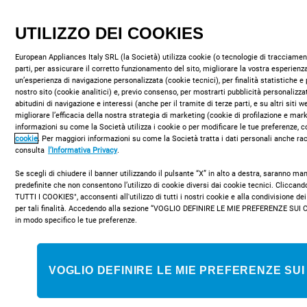
UTILIZZO DEI COOKIES
European Appliances Italy SRL (la Società) utilizza cookie (o tecnologie di tracciament
parti, per assicurare il corretto funzionamento del sito, migliorare la vostra esperienza
un’esperienza di navigazione personalizzata (cookie tecnici), per finalità statistiche e 
nostro sito (cookie analitici) e, previo consenso, per mostrarti pubblicità personalizza
IHPC 9.5 LM X
abitudini di navigazione e interessi (anche per il tramite di terze parti, e su altri siti 
Cappa a parete Indesit: 90 cm - IHPC
migliorare l’efficacia della nostra strategia di marketing (cookie di profilazione e mar
informazioni su come la Società utilizza i cookie o per modificare le tue preferenze, c
9.5 LM X
cookie
. Per maggiori informazioni su come la Società tratta i dati personali anche rac
consulta
l’Informativa Privacy
.
Caratteristiche di questa cappa da cucina a parete Indesit: tra 60
Se scegli di chiudere il banner utilizzando il pulsante “X” in alto a destra, saranno m
cm e 90 cm di larghezza. Eccezionale aspiratore assicura un
predefinite che non consentono l’utilizzo di cookie diversi dai cookie tecnici. Clicca
ambiente fresco e privo di grassi. Design innovativo garantisce un
TUTTI I COOKIES", acconsenti all'utilizzo di tutti i nostri cookie e alla condivisione dei
funzionamento super silenzioso. Illuminazione ideale con la
per tali finalità. Accedendo alla sezione “VOGLIO DEFINIRE LE MIE PREFERENZE SUI 
in modo specifico le tue preferenze.
tecnologia LED. Filtri antigrasso in alluminio lavabili in
lavastoviglie.
VOGLIO DEFINIRE LE MIE PREFERENZE SUI
Classe energetica