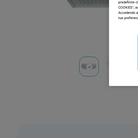
predefinite 
COOKIES", acc
Accedendo al
tue preferen