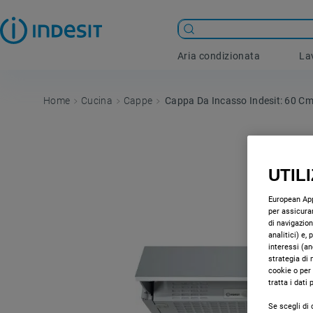
Aria condizionata
La
Cucina
Cappe
Cappa Da Incasso Indesit: 60 Cm
UTIL
European Appl
per assicurar
di navigazion
analitici) e,
interessi (an
strategia di 
cookie o per
tratta i dati
Se scegli di 