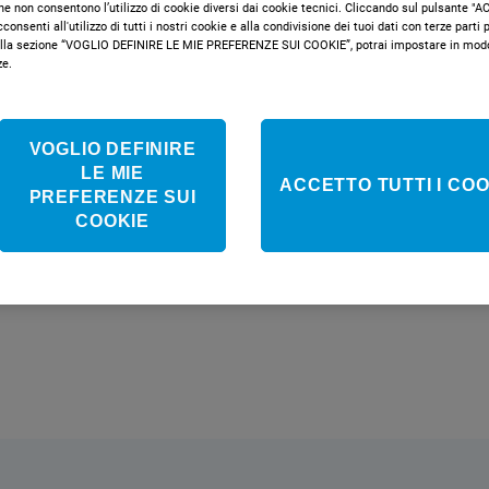
che non consentono l’utilizzo di cookie diversi dai cookie tecnici. Cliccando sul pulsante 
onsenti all'utilizzo di tutti i nostri cookie e alla condivisione dei tuoi dati con terze parti pe
la sezione “VOGLIO DEFINIRE LE MIE PREFERENZE SUI COOKIE”, potrai impostare in modo 
Classe e
ze.
VOGLIO DEFINIRE
Non disponib
LE MIE
ACCETTO TUTTI I COO
PREFERENZE SUI
COOKIE