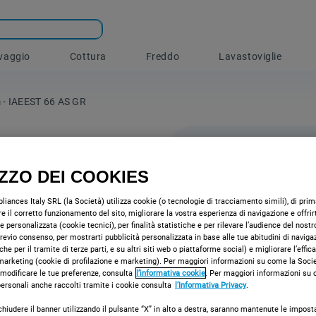
vaggio
Cottura
Freddo
Lavastoviglie
 - IAEEST 66 AS GR
IZZO DEI COOKIES
Cappa d
iances Italy SRL (la Società) utilizza cookie (o tecnologie di tracciamento simili), di prima
60 cm -
e il corretto funzionamento del sito, migliorare la vostra esperienza di navigazione e offrir
e personalizzata (cookie tecnici), per finalità statistiche e per rilevare l’audience del nostr
 previo consenso, per mostrarti pubblicità personalizzata in base alle tue abitudini di naviga
Caratteristiche
che per il tramite di terze parti, e su altri siti web o piattaforme social) e migliorare l’effic
Indesit: tra 60
marketing (cookie di profilazione e marketing). Per maggiori informazioni su come la Societ
 modificare le tue preferenze, consulta
l’informativa cookie
. Per maggiori informazioni su
aspiratore assi
 personali anche raccolti tramite i cookie consulta
l’Informativa Privacy
.
Design innovat
silenzioso.
chiudere il banner utilizzando il pulsante “X” in alto a destra, saranno mantenute le impost