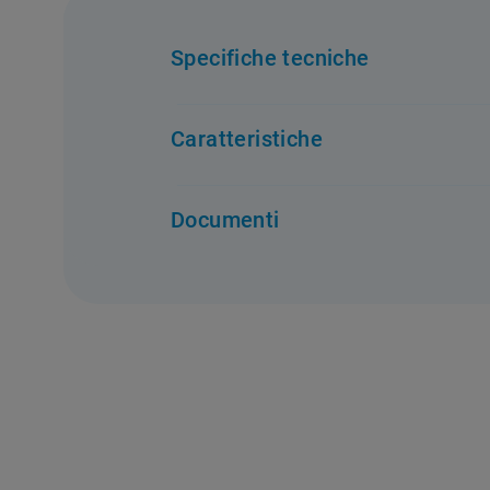
Specifiche tecniche
Performance
Caratteristiche
Classe luminosità
:
G
Consumo energetico annuale (kWh
Caratteristiche
Documenti
Fluid Dynamic Efficiency class
:
F
Filtro lavabile
:
No
Tipo di controlli
:
Cursore
Tipo di lampade
:
Alogena
Tipo di struttura
:
Integrata
Etichetta Energetica
Sche
DOWNLOAD
D