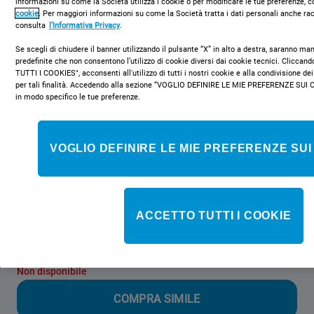
informazioni su come la Società utilizza i cookie o per modificare le tue preferenze, c
cookie
. Per maggiori informazioni su come la Società tratta i dati personali anche rac
consulta
l’Informativa Privacy
.
Se scegli di chiudere il banner utilizzando il pulsante “X” in alto a destra, saranno m
predefinite che non consentono l’utilizzo di cookie diversi dai cookie tecnici. Clicca
TUTTI I COOKIES", acconsenti all'utilizzo di tutti i nostri cookie e alla condivisione dei
per tali finalità. Accedendo alla sezione “VOGLIO DEFINIRE LE MIE PREFERENZE SUI 
SPIW409LIN / O
in modo specifico le tue preferenze.
Condizionatore Indesit - SPIW409LIN /
O
VOGLIO DEFINIRE LE MIE PREFERENZE SUI
Caratteristiche di questo condizionatore Indesit: colore bianco.
Classe A+ efficienza energetica. Accensione ritardata, pianifica
quando mettere in funzione il tuo condizionatore d'aria. Inverter
pompa di calore. Controllo remoto.
ACCETTO TUTTI I COOKIE
Non disponibile
COMPRA SIMILE