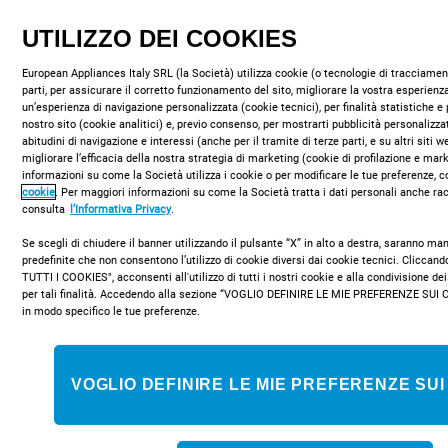
UTILIZZO DEI COOKIES
European Appliances Italy SRL (la Società) utilizza cookie (o tecnologie di tracciament
parti, per assicurare il corretto funzionamento del sito, migliorare la vostra esperienza
un’esperienza di navigazione personalizzata (cookie tecnici), per finalità statistiche e 
nostro sito (cookie analitici) e, previo consenso, per mostrarti pubblicità personalizza
IS67G1KMW/E
abitudini di navigazione e interessi (anche per il tramite di terze parti, e su altri siti 
migliorare l’efficacia della nostra strategia di marketing (cookie di profilazione e mar
Cucina a gas a libera installazione
informazioni su come la Società utilizza i cookie o per modificare le tue preferenze, c
cookie
. Per maggiori informazioni su come la Società tratta i dati personali anche rac
Indesit: 60 cm - IS67G1KMW/E
consulta
l’Informativa Privacy
.
Caratteristiche di questa cucina a libera installazione 60 x 60
Se scegli di chiudere il banner utilizzando il pulsante “X” in alto a destra, saranno m
Indesit: 4 fuochi. Colore bianco. Alimentazione a gas. 60 cm di
predefinite che non consentono l’utilizzo di cookie diversi dai cookie tecnici. Clicca
TUTTI I COOKIES", acconsenti all'utilizzo di tutti i nostri cookie e alla condivisione dei
larghezza.
per tali finalità. Accedendo alla sezione “VOGLIO DEFINIRE LE MIE PREFERENZE SUI 
in modo specifico le tue preferenze.
Classe energetica
VOGLIO DEFINIRE LE MIE PREFERENZE SUI
COMPRA ONLINE