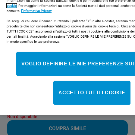
informazioni su come la Società utilizza i cookie o per modificare le tue preferenze, c
cookie
. Per maggiori informazioni su come la Società tratta i dati personali anche rac
consulta
l’Informativa Privacy
.
Se scegli di chiudere il banner utilizzando il pulsante “X” in alto a destra, saranno m
predefinite che non consentono l’utilizzo di cookie diversi dai cookie tecnici. Clicca
TUTTI I COOKIES", acconsenti all'utilizzo di tutti i nostri cookie e alla condivisione dei
per tali finalità. Accedendo alla sezione “VOGLIO DEFINIRE LE MIE PREFERENZE SUI 
KN1G11S(W)/I S
in modo specifico le tue preferenze.
Cucina elettrica a libera installazione
Indesit: 50 cm - KN1G11S(W)/I S
VOGLIO DEFINIRE LE MIE PREFERENZE SUI
Caratteristiche di questa cucina a libera installazione Indesit: 4
fuochi. Colore bianco. Alimentazione elettrica. 50 cm di larghezza.
ACCETTO TUTTI I COOKIE
Classe energetica
Non disponibile
COMPRA SIMILE