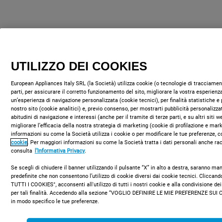
UTILIZZO DEI COOKIES
European Appliances Italy SRL (la Società) utilizza cookie (o tecnologie di tracciament
parti, per assicurare il corretto funzionamento del sito, migliorare la vostra esperienza
un’esperienza di navigazione personalizzata (cookie tecnici), per finalità statistiche e 
nostro sito (cookie analitici) e, previo consenso, per mostrarti pubblicità personalizza
abitudini di navigazione e interessi (anche per il tramite di terze parti, e su altri siti 
migliorare l’efficacia della nostra strategia di marketing (cookie di profilazione e mar
informazioni su come la Società utilizza i cookie o per modificare le tue preferenze, c
cookie
. Per maggiori informazioni su come la Società tratta i dati personali anche rac
consulta
l’Informativa Privacy
.
Se scegli di chiudere il banner utilizzando il pulsante “X” in alto a destra, saranno m
predefinite che non consentono l’utilizzo di cookie diversi dai cookie tecnici. Clicca
TUTTI I COOKIES", acconsenti all'utilizzo di tutti i nostri cookie e alla condivisione dei
per tali finalità. Accedendo alla sezione “VOGLIO DEFINIRE LE MIE PREFERENZE SUI 
in modo specifico le tue preferenze.