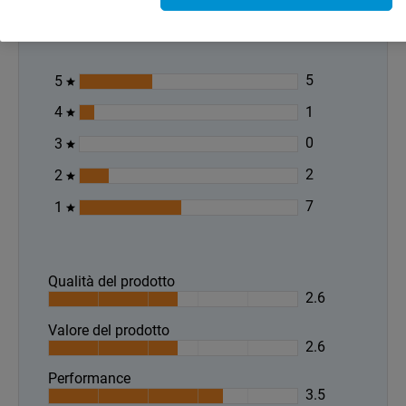
(
2.7
)
5
5
1
4
0
3
2
2
7
1
Qualità del prodotto
2.6
Valore del prodotto
2.6
Performance
3.5