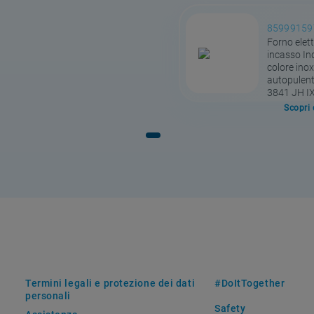
85999159
Forno elett
incasso Ind
colore inox
autopulent
3841 JH I
Scopri 
Termini legali e protezione dei dati
#DoItTogether
personali
Safety