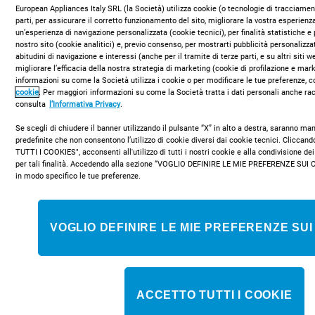
European Appliances Italy SRL (la Società) utilizza cookie (o tecnologie di tracciament
Specifiche tecniche
parti, per assicurare il corretto funzionamento del sito, migliorare la vostra esperienza
un’esperienza di navigazione personalizzata (cookie tecnici), per finalità statistiche e 
nostro sito (cookie analitici) e, previo consenso, per mostrarti pubblicità personalizza
abitudini di navigazione e interessi (anche per il tramite di terze parti, e su altri siti 
Garanzia
migliorare l’efficacia della nostra strategia di marketing (cookie di profilazione e mar
informazioni su come la Società utilizza i cookie o per modificare le tue preferenze, c
2 anni di garanzia. Per tutti i difetti di conformità
cookie
. Per maggiori informazioni su come la Società tratta i dati personali anche rac
Caratteristiche
consulta
l’Informativa Privacy
.
Se scegli di chiudere il banner utilizzando il pulsante “X” in alto a destra, saranno m
predefinite che non consentono l’utilizzo di cookie diversi dai cookie tecnici. Clicca
Documenti
TUTTI I COOKIES", acconsenti all'utilizzo di tutti i nostri cookie e alla condivisione dei
per tali finalità. Accedendo alla sezione “VOGLIO DEFINIRE LE MIE PREFERENZE SUI 
in modo specifico le tue preferenze.
VOGLIO DEFINIRE LE MIE PREFERENZE SUI
Recensioni dei clienti
ACCETTO TUTTI I COOKIE