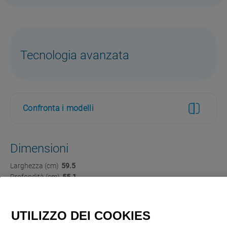
Tecnologia avanzata
Confronta i modelli
Dimensioni
Larghezza (cm)
59.5
Profondità (cm)
55.1
Altezza (cm)
59.5
UTILIZZO DEI COOKIES