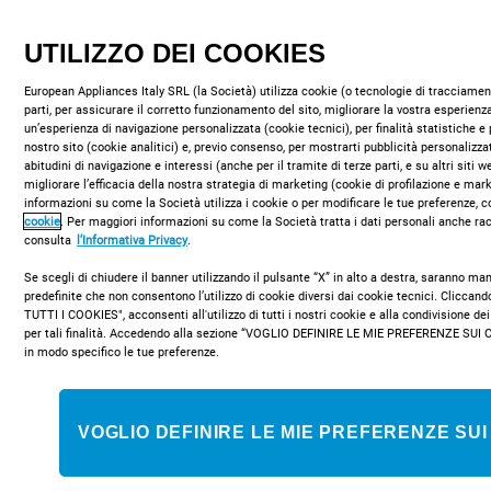
UTILIZZO DEI COOKIES
European Appliances Italy SRL (la Società) utilizza cookie (o tecnologie di tracciament
parti, per assicurare il corretto funzionamento del sito, migliorare la vostra esperienza
un’esperienza di navigazione personalizzata (cookie tecnici), per finalità statistiche e 
nostro sito (cookie analitici) e, previo consenso, per mostrarti pubblicità personalizza
IO K351H B
abitudini di navigazione e interessi (anche per il tramite di terze parti, e su altri siti 
Forno elettrico incasso Indesit: colore
migliorare l’efficacia della nostra strategia di marketing (cookie di profilazione e mar
informazioni su come la Società utilizza i cookie o per modificare le tue preferenze, c
nero, autopulente - IO K351H B
cookie
. Per maggiori informazioni su come la Società tratta i dati personali anche rac
consulta
l’Informativa Privacy
.
Caratteristiche di questo forno da incasso Indesit: tecnologia
Se scegli di chiudere il banner utilizzando il pulsante “X” in alto a destra, saranno m
elettrica avanzata per cucinare risparmiando energia.
predefinite che non consentono l’utilizzo di cookie diversi dai cookie tecnici. Clicca
TUTTI I COOKIES", acconsenti all'utilizzo di tutti i nostri cookie e alla condivisione dei
per tali finalità. Accedendo alla sezione “VOGLIO DEFINIRE LE MIE PREFERENZE SUI 
in modo specifico le tue preferenze.
Classe energetica
VOGLIO DEFINIRE LE MIE PREFERENZE SUI
COMPRA ONLINE