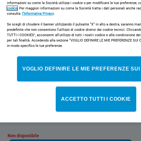
informazioni su come la Società utilizza i cookie o per modificare le tue preferenze, c
cookie
. Per maggiori informazioni su come la Società tratta i dati personali anche rac
consulta
l’Informativa Privacy
.
Se scegli di chiudere il banner utilizzando il pulsante “X” in alto a destra, saranno m
predefinite che non consentono l’utilizzo di cookie diversi dai cookie tecnici. Clicca
TUTTI I COOKIES", acconsenti all'utilizzo di tutti i nostri cookie e alla condivisione dei
per tali finalità. Accedendo alla sezione “VOGLIO DEFINIRE LE MIE PREFERENZE SUI 
NCAA 55
in modo specifico le tue preferenze.
Frigorifero combinato a libera
installazione Indesit - NCAA 55
VOGLIO DEFINIRE LE MIE PREFERENZE SUI
Caratteristiche di questo frigorifero combinato a libera
installazione Indesit: colore bianco. Ripiani in vetro, robusti ed
eleganti al tempo stesso. Comodo porta-bottiglie per conservare le
bottiglie con sicurezza.
ACCETTO TUTTI I COOKIE
Classe energetica
Non disponibile