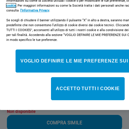
informazioni su come la Società utilizza i cookie o per modificare le tue preferenze, c
cookie
. Per maggiori informazioni su come la Società tratta i dati personali anche rac
consulta
l’Informativa Privacy
.
Se scegli di chiudere il banner utilizzando il pulsante “X” in alto a destra, saranno m
predefinite che non consentono l’utilizzo di cookie diversi dai cookie tecnici. Clicca
TUTTI I COOKIES", acconsenti all'utilizzo di tutti i nostri cookie e alla condivisione dei
per tali finalità. Accedendo alla sezione “VOGLIO DEFINIRE LE MIE PREFERENZE SUI 
BIN18A1DIF 1
in modo specifico le tue preferenze.
Frigorifero combinato da incasso
Indesit - BIN18A1DIF 1
VOGLIO DEFINIRE LE MIE PREFERENZE SUI
Caratteristiche di questo frigorifero combinato da incasso Indesit:
colore bianco. Ripiani in vetro con profilati anteriori che
aggiungono robustezza, eleganza e maggiore sicurezza. Comodo
porta-bottiglie per conservare le bottiglie con sicurezza.
ACCETTO TUTTI I COOKIE
Non disponibile
COMPRA SIMILE