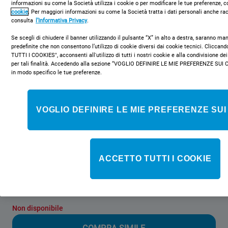
informazioni su come la Società utilizza i cookie o per modificare le tue preferenze, c
cookie
. Per maggiori informazioni su come la Società tratta i dati personali anche rac
consulta
l’Informativa Privacy
.
Se scegli di chiudere il banner utilizzando il pulsante “X” in alto a destra, saranno m
predefinite che non consentono l’utilizzo di cookie diversi dai cookie tecnici. Clicca
TUTTI I COOKIES", acconsenti all'utilizzo di tutti i nostri cookie e alla condivisione dei
per tali finalità. Accedendo alla sezione “VOGLIO DEFINIRE LE MIE PREFERENZE SUI 
INSZ 3032 V
in modo specifico le tue preferenze.
Frigorifero da incasso Indesit - INSZ
3032 V
VOGLIO DEFINIRE LE MIE PREFERENZE SUI
Caratteristiche di questo frigorifero da incasso Indesit: balconcino
portabottiglie dedicato. Filtro antibatterico, per garantirti la
massima tranquillità.
ACCETTO TUTTI I COOKIE
Classe energetica
Non disponibile