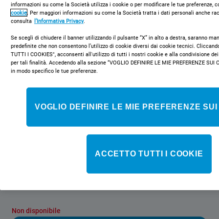
informazioni su come la Società utilizza i cookie o per modificare le tue preferenze, c
cookie
. Per maggiori informazioni su come la Società tratta i dati personali anche rac
consulta
l’Informativa Privacy
.
Se scegli di chiudere il banner utilizzando il pulsante “X” in alto a destra, saranno m
predefinite che non consentono l’utilizzo di cookie diversi dai cookie tecnici. Clicca
TUTTI I COOKIES", acconsenti all'utilizzo di tutti i nostri cookie e alla condivisione dei
per tali finalità. Accedendo alla sezione “VOGLIO DEFINIRE LE MIE PREFERENZE SUI 
IN D 2413
in modo specifico le tue preferenze.
Frigorifero doppia porta da incasso
Indesit - IN D 2413
VOGLIO DEFINIRE LE MIE PREFERENZE SUI
Caratteristiche di questo frigorifero doppia porta da incasso
Indesit: ripiani in vetro con profilati anteriori che aggiungono
robustezza, eleganza e maggiore sicurezza. Comodo porta-
bottiglie per conservare le bottiglie con sicurezza.
ACCETTO TUTTI I COOKIE
Classe energetica
Non disponibile