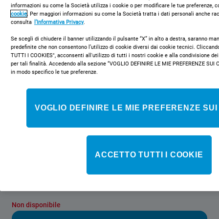
informazioni su come la Società utilizza i cookie o per modificare le tue preferenze, c
cookie
. Per maggiori informazioni su come la Società tratta i dati personali anche rac
consulta
l’Informativa Privacy
.
Se scegli di chiudere il banner utilizzando il pulsante “X” in alto a destra, saranno m
predefinite che non consentono l’utilizzo di cookie diversi dai cookie tecnici. Clicca
TUTTI I COOKIES", acconsenti all'utilizzo di tutti i nostri cookie e alla condivisione dei
per tali finalità. Accedendo alla sezione “VOGLIO DEFINIRE LE MIE PREFERENZE SUI 
DMIE 2B19
in modo specifico le tue preferenze.
Lavastoviglie da incasso Indesit:
grande capienza, colore bianco - DMIE
VOGLIO DEFINIRE LE MIE PREFERENZE SUI
2B19
Caratteristiche di questa lavastoviglie da incasso Indesit:
lavastoviglie a grande capienza con un gran numero di coperti
disponibile. Consumo d'acqua ridotto. Colore bianco. Piedini
ACCETTO TUTTI I COOKIE
regolabili in altezza per una stabilità perfetta su ogni superficie.
Non disponibile