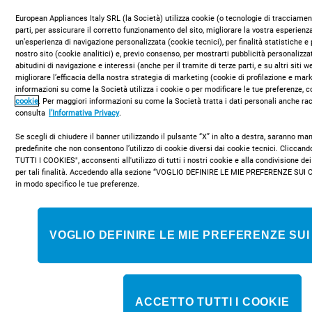
European Appliances Italy SRL (la Società) utilizza cookie (o tecnologie di tracciament
parti, per assicurare il corretto funzionamento del sito, migliorare la vostra esperienza
un’esperienza di navigazione personalizzata (cookie tecnici), per finalità statistiche e 
COMPRA ONLINE
nostro sito (cookie analitici) e, previo consenso, per mostrarti pubblicità personalizza
abitudini di navigazione e interessi (anche per il tramite di terze parti, e su altri siti 
migliorare l’efficacia della nostra strategia di marketing (cookie di profilazione e mar
informazioni su come la Società utilizza i cookie o per modificare le tue preferenze, c
cookie
. Per maggiori informazioni su come la Società tratta i dati personali anche rac
consulta
l’Informativa Privacy
.
Se scegli di chiudere il banner utilizzando il pulsante “X” in alto a destra, saranno m
predefinite che non consentono l’utilizzo di cookie diversi dai cookie tecnici. Clicca
TUTTI I COOKIES", acconsenti all'utilizzo di tutti i nostri cookie e alla condivisione dei
per tali finalità. Accedendo alla sezione “VOGLIO DEFINIRE LE MIE PREFERENZE SUI 
in modo specifico le tue preferenze.
Tecnologia avanzata
VOGLIO DEFINIRE LE MIE PREFERENZE SUI
ACCETTO TUTTI I COOKIE