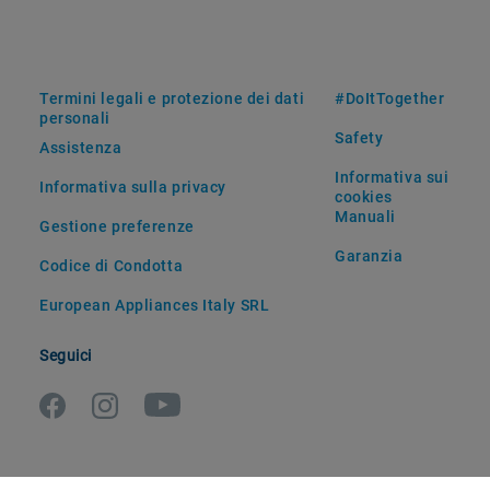
Termini legali e protezione dei dati
#DoItTogether
personali
Safety
Assistenza
Informativa sui
Informativa sulla privacy
cookies
Manuali
Gestione preferenze
Garanzia
Codice di Condotta
European Appliances Italy SRL
Seguici