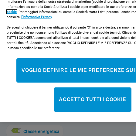
migliorare l’efficacia della nostra strategia di marketing (cookie di profilazione e mar
informazioni su come la Società utilizza i cookie o per modificare le tue preferenze, c
cookie
. Per maggiori informazioni su come la Società tratta i dati personali anche rac
consulta
l’Informativa Privacy
.
Se scegli di chiudere il banner utilizzando il pulsante “X” in alto a destra, saranno m
predefinite che non consentono l’utilizzo di cookie diversi dai cookie tecnici. Clicca
TUTTI I COOKIES", acconsenti all'utilizzo di tutti i nostri cookie e alla condivisione dei
DSFE 1B10 S
per tali finalità. Accedendo alla sezione “VOGLIO DEFINIRE LE MIE PREFERENZE SUI 
in modo specifico le tue preferenze.
Lavastoviglie Indesit: slim, colore
argento - DSFE 1B10 S
VOGLIO DEFINIRE LE MIE PREFERENZE SUI
Caratteristiche di questa lavastoviglie Indesit: 45 cm di larghezza,
un gran numero di coperti e una dimensione piccola e compatta,
per poter avere tutto lo spazio necessario, all’interno e all’esterno
dell'elettrodomestico. Classe di efficienza energetica A+. Basso
consumo d'acqua abbinato ad un design ergonomico e compatto.
ACCETTO TUTTI I COOKIE
Color argento. Piedini regolabili in altezza per una stabilità
perfetta su ogni superficie.
Classe energetica