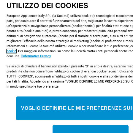
UTILIZZO DEI COOKIES
European Appliances Italy SRL (la Società) utilizza cookie (o tecnologie di tracciament
parti, per assicurare il corretto funzionamento del sito, migliorare la vostra esperienza
un’esperienza di navigazione personalizzata (cookie tecnici), per finalità statistiche e 
nostro sito (cookie analitici) e, previo consenso, per mostrarti pubblicità personalizza
abitudini di navigazione e interessi (anche per il tramite di terze parti, e su altri siti 
migliorare l’efficacia della nostra strategia di marketing (cookie di profilazione e mar
informazioni su come la Società utilizza i cookie o per modificare le tue preferenze, c
Tecnologia avanzata
cookie
. Per maggiori informazioni su come la Società tratta i dati personali anche rac
consulta
l’Informativa Privacy
.
Se scegli di chiudere il banner utilizzando il pulsante “X” in alto a destra, saranno m
predefinite che non consentono l’utilizzo di cookie diversi dai cookie tecnici. Clicca
TUTTI I COOKIES", acconsenti all'utilizzo di tutti i nostri cookie e alla condivisione dei
per tali finalità. Accedendo alla sezione “VOGLIO DEFINIRE LE MIE PREFERENZE SUI 
in modo specifico le tue preferenze.
VOGLIO DEFINIRE LE MIE PREFERENZE SUI