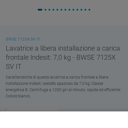
BWSE 7125X SV IT
Lavatrice a libera installazione a carica
frontale Indesit: 7,0 kg - BWSE 7125X
SV IT
Caratteristiche di questa lavatrice a carica frontale a libera
installazione Indesit: cestello spazioso da 7,0 kg. Classe
energetica B. Centrifuga a 1200 giri al minuto, rapida ed efficiente.
Colore bianco.
Classe energetica
4.3
(
4
)