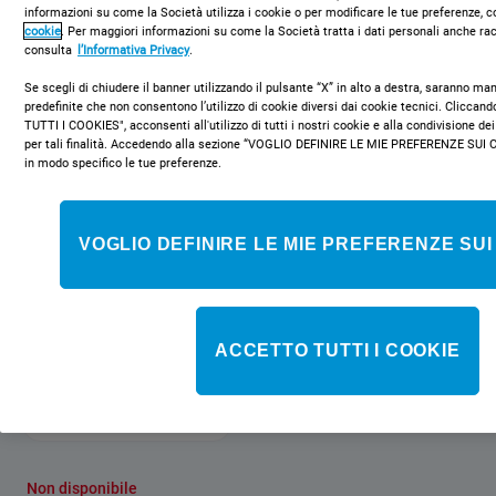
informazioni su come la Società utilizza i cookie o per modificare le tue preferenze, c
cookie
. Per maggiori informazioni su come la Società tratta i dati personali anche rac
consulta
l’Informativa Privacy
.
Se scegli di chiudere il banner utilizzando il pulsante “X” in alto a destra, saranno m
predefinite che non consentono l’utilizzo di cookie diversi dai cookie tecnici. Clicca
TUTTI I COOKIES", acconsenti all'utilizzo di tutti i nostri cookie e alla condivisione dei
per tali finalità. Accedendo alla sezione “VOGLIO DEFINIRE LE MIE PREFERENZE SUI 
BWA 71052 W EU
in modo specifico le tue preferenze.
Lavatrice a libera installazione a carica
frontale Indesit: 7 kg - BWA 71052 W
VOGLIO DEFINIRE LE MIE PREFERENZE SUI
EU
Caratteristiche di questa lavatrice a carica frontale a libera
installazione Indesit: cestello spazioso da 7 kg. Centrifuga a 1000
giri al minuto ad alta efficienza. Colore bianco.
ACCETTO TUTTI I COOKIE
Classe energetica
Non disponibile