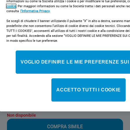
informazioni su come la Società utilizza i cookie o per modificare le tue preferenze, c
cookie
. Per maggiori informazioni su come la Società tratta i dati personali anche rac
consulta
l’Informativa Privacy
.
Se scegli di chiudere il banner utilizzando il pulsante “X” in alto a destra, saranno m
predefinite che non consentono l’utilizzo di cookie diversi dai cookie tecnici. Clicca
TUTTI I COOKIES", acconsenti all'utilizzo di tutti i nostri cookie e alla condivisione dei
per tali finalità. Accedendo alla sezione “VOGLIO DEFINIRE LE MIE PREFERENZE SUI 
MTWA 91284 W IT
in modo specifico le tue preferenze.
Lavatrice a libera installazione a carica
frontale Indesit: 9,0 kg - MTWA 91284
VOGLIO DEFINIRE LE MIE PREFERENZE SUI
W IT
Caratteristiche di questa lavatrice a carica frontale a libera
installazione Indesit: cestello spazioso da 9,0 kg. Centrifuga a
ACCETTO TUTTI I COOKIE
1200 giri al minuto, rapida ed efficiente. Colore bianco.
Non disponibile
COMPRA SIMILE