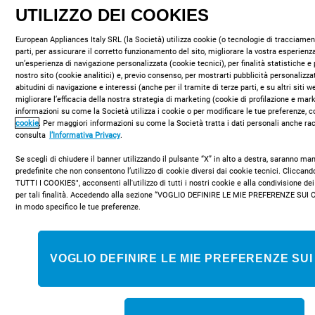
UTILIZZO DEI COOKIES
European Appliances Italy SRL (la Società) utilizza cookie (o tecnologie di tracciament
parti, per assicurare il corretto funzionamento del sito, migliorare la vostra esperienza
un’esperienza di navigazione personalizzata (cookie tecnici), per finalità statistiche e 
nostro sito (cookie analitici) e, previo consenso, per mostrarti pubblicità personalizza
abitudini di navigazione e interessi (anche per il tramite di terze parti, e su altri siti 
THP 641 IX/I
migliorare l’efficacia della nostra strategia di marketing (cookie di profilazione e mar
informazioni su come la Società utilizza i cookie o per modificare le tue preferenze, c
Piano cottura a gas Indesit: 4 fuochi -
cookie
. Per maggiori informazioni su come la Società tratta i dati personali anche rac
consulta
l’Informativa Privacy
.
THP 641 IX/I
Se scegli di chiudere il banner utilizzando il pulsante “X” in alto a destra, saranno m
Caratteristiche di questo piano cottura a gas Indesit:
predefinite che non consentono l’utilizzo di cookie diversi dai cookie tecnici. Clicca
TUTTI I COOKIES", acconsenti all'utilizzo di tutti i nostri cookie e alla condivisione dei
per tali finalità. Accedendo alla sezione “VOGLIO DEFINIRE LE MIE PREFERENZE SUI 
in modo specifico le tue preferenze.
COMPRA ONLINE
VOGLIO DEFINIRE LE MIE PREFERENZE SUI