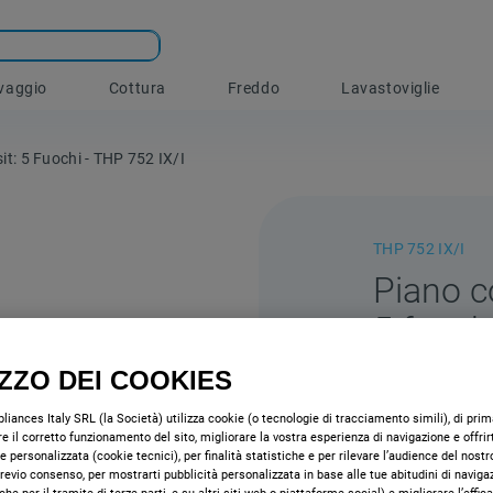
vaggio
Cottura
Freddo
Lavastoviglie
it: 5 Fuochi - THP 752 IX/I
THP 752 IX/I
Piano co
5 fuoch
Caratteristiche 
IZZO DEI COOKIES
iances Italy SRL (la Società) utilizza cookie (o tecnologie di tracciamento simili), di prima
e il corretto funzionamento del sito, migliorare la vostra esperienza di navigazione e offrir
e personalizzata (cookie tecnici), per finalità statistiche e per rilevare l’audience del nostr
 previo consenso, per mostrarti pubblicità personalizzata in base alle tue abitudini di naviga