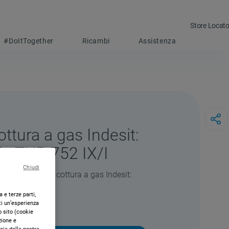
Store Locato
#DoItTogether
Ricambi
Assistenza
ttura a gas Indesit:
i - THP 752 IX/I
Chiudi
di questo piano cottura a gas Indesit:
 e terze parti,
ti un’esperienza
o sito (cookie
zione e