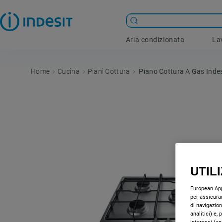
Aria condizionata
La
Cucina
Piani Cottura
Piano Cottura A Gas Indes
UTIL
European Appl
per assicurar
di navigazion
analitici) e,