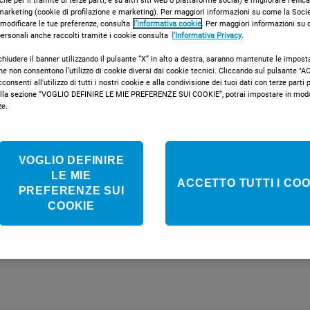
che per il tramite di terze parti, e su altri siti web o piattaforme social) e migliorare l’effic
marketing (cookie di profilazione e marketing). Per maggiori informazioni su come la Societ
COMPRA ONLI
 modificare le tue preferenze, consulta
l’informativa cookie
. Per maggiori informazioni su
 personali anche raccolti tramite i cookie consulta
l’Informativa Privacy
.
chiudere il banner utilizzando il pulsante “X” in alto a destra, saranno mantenute le impost
che non consentono l’utilizzo di cookie diversi dai cookie tecnici. Cliccando sul pulsante 
onsenti all'utilizzo di tutti i nostri cookie e alla condivisione dei tuoi dati con terze parti pe
Confronta i
la sezione “VOGLIO DEFINIRE LE MIE PREFERENZE SUI COOKIE”, potrai impostare in modo 
ze.
VOGLIO DEFINIRE
LE MIE
ACCETTO TUTTI I COO
PREFERENZE SUI
COOKIE