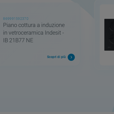
869991592370
Piano cottura a induzione
in vetroceramica Indesit -
IB 21B77 NE
Scopri di più