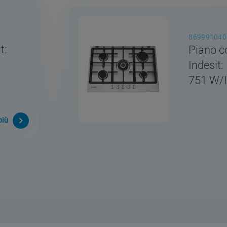
869991040
t:
Piano c
Indesit:
751 W/I
più