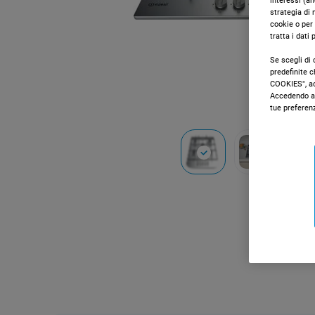
interessi (an
strategia di 
cookie o per
tratta i dati
Se scegli di 
predefinite 
COOKIES", acc
Accedendo al
tue preferen