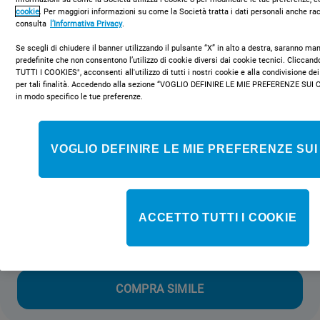
cookie
. Per maggiori informazioni su come la Società tratta i dati personali anche rac
consulta
l’Informativa Privacy
.
Se scegli di chiudere il banner utilizzando il pulsante “X” in alto a destra, saranno m
predefinite che non consentono l’utilizzo di cookie diversi dai cookie tecnici. Clicca
TUTTI I COOKIES", acconsenti all'utilizzo di tutti i nostri cookie e alla condivisione dei
per tali finalità. Accedendo alla sezione “VOGLIO DEFINIRE LE MIE PREFERENZE SUI 
in modo specifico le tue preferenze.
VIS 640 C
Piano cottura a induzione in
vetroceramica Indesit - VIS 640 C
VOGLIO DEFINIRE LE MIE PREFERENZE SUI
Caratteristiche di questo piano cottura a induzione in
vetroceramica Indesit: alimentazione elettrica. 4 piastre a
induzione.
ACCETTO TUTTI I COOKIE
Non disponibile
COMPRA SIMILE