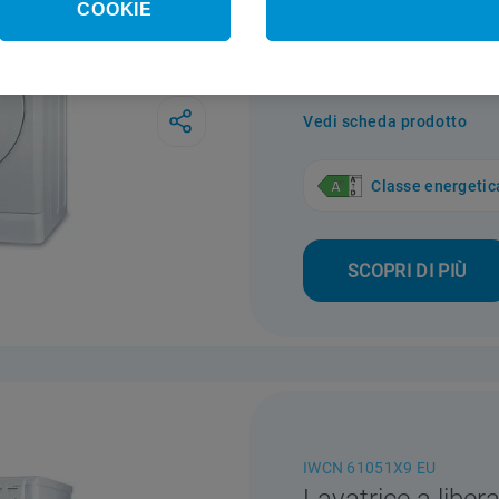
Lavatrice a libera
COOKIE
carica frontale In
BWA 71052 W E
Vedi scheda prodotto
Classe energetic
SCOPRI DI PIÙ
IWCN 61051X9 EU