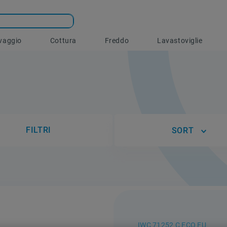
vaggio
Cottura
Freddo
Lavastoviglie
FILTRI
SORT
IWC 71252 C ECO EU