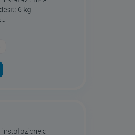
 installazione a
desit: 6 kg -
EU
a
 installazione a