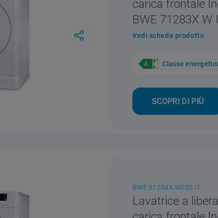
carica frontale In
BWE 71283X W 
Vedi scheda prodotto
Classe energetic
SCOPRI DI PIÙ
BWE 91284X WSSS IT
Lavatrice a libera
carica frontale In