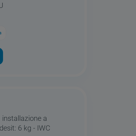
U
a
 installazione a
desit: 6 kg - IWC