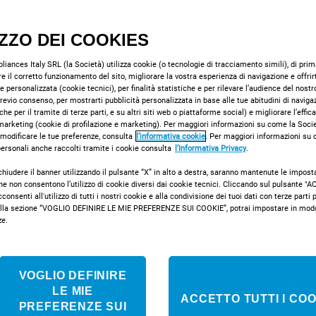
Lavatrice a libera
carica frontale In
IZZO DEI COOKIES
71252 C ECO EU
iances Italy SRL (la Società) utilizza cookie (o tecnologie di tracciamento simili), di prima
e il corretto funzionamento del sito, migliorare la vostra esperienza di navigazione e offrir
Vedi scheda prodotto
e personalizzata (cookie tecnici), per finalità statistiche e per rilevare l’audience del nostr
 previo consenso, per mostrarti pubblicità personalizzata in base alle tue abitudini di naviga
che per il tramite di terze parti, e su altri siti web o piattaforme social) e migliorare l’effic
marketing (cookie di profilazione e marketing). Per maggiori informazioni su come la Societ
Classe energetic
 modificare le tue preferenze, consulta
l’informativa cookie
. Per maggiori informazioni su
 personali anche raccolti tramite i cookie consulta
l’Informativa Privacy
.
chiudere il banner utilizzando il pulsante “X” in alto a destra, saranno mantenute le impost
SCOPRI DI PIÙ
che non consentono l’utilizzo di cookie diversi dai cookie tecnici. Cliccando sul pulsante 
onsenti all'utilizzo di tutti i nostri cookie e alla condivisione dei tuoi dati con terze parti pe
la sezione “VOGLIO DEFINIRE LE MIE PREFERENZE SUI COOKIE”, potrai impostare in modo 
ze.
VOGLIO DEFINIRE
LE MIE
ACCETTO TUTTI I COO
BWA 71052 W EU
PREFERENZE SUI