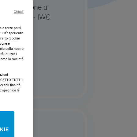
 installazione a
Chiudi
desit: 7 kg - IWC
 e terze parti,
ti un’esperienza
o sito (cookie
zione e
acia della nostra
à utilizza i
a
 come la Società
azioni
"ACCETTO TUTTI I
r tali finalità.
specifico le
KIE