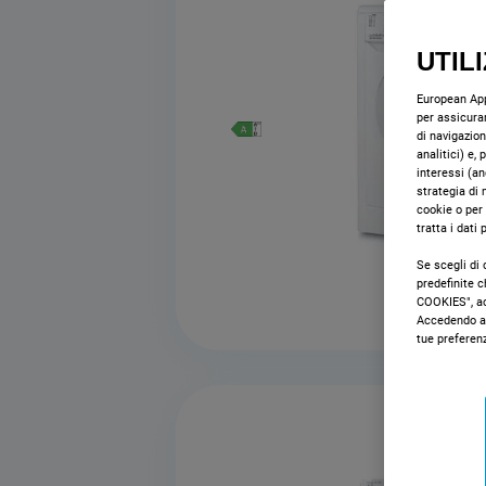
UTIL
European Appl
per assicurar
di navigazion
analitici) e,
interessi (an
strategia di 
cookie o per
tratta i dati
Se scegli di 
predefinite 
COOKIES", acc
Accedendo al
tue preferen