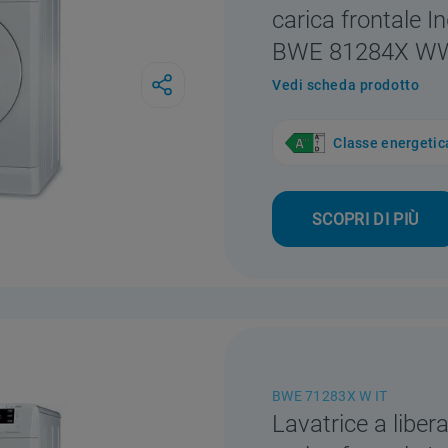
carica frontale In
BWE 81284X W
Vedi scheda prodotto
Classe energetic
SCOPRI DI PIÙ
BWE 71283X W IT
Lavatrice a libera