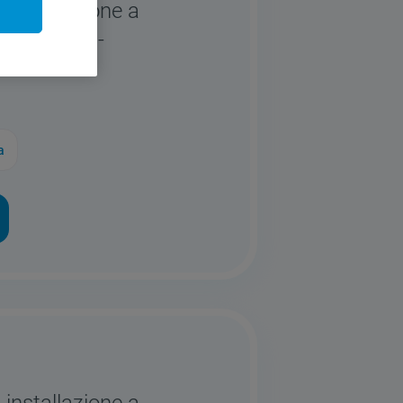
 installazione a
desit: 7 kg -
U
a