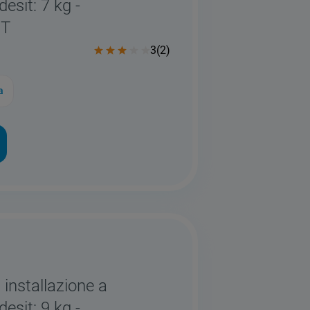
desit: 7 kg -
IT
3
(
2
)
a
 installazione a
desit: 9 kg -