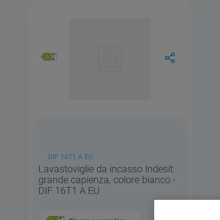
DIF 16T1 A EU
Lavastoviglie da incasso Indesit:
grande capienza, colore bianco -
DIF 16T1 A EU