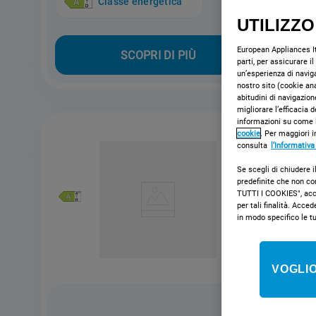
Classe energetica
UTILIZZO
European Appliances Ita
SCOPRI DI PIÙ
parti, per assicurare i
un’esperienza di naviga
nostro sito (cookie ana
abitudini di navigazion
migliorare l’efficacia 
informazioni su come l
cookie
. Per maggiori i
consulta
l’Informativa
Se scegli di chiudere i
predefinite che non co
TUTTI I COOKIES", accon
per tali finalità. Ac
in modo specifico le t
VOGLIO