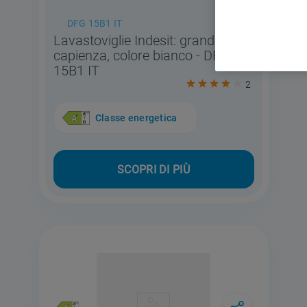
DFG 15B1 IT
Lavastoviglie Indesit: grande
capienza, colore bianco - DFG
15B1 IT
2
Classe energetica
SCOPRI DI PIÙ