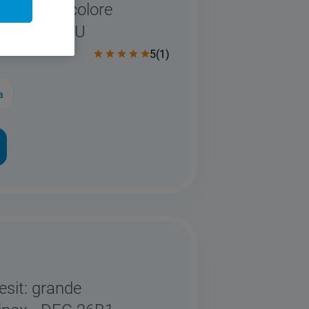
sit: slim, colore
7M94 A S EU
5
(
1
)
a
esit: grande