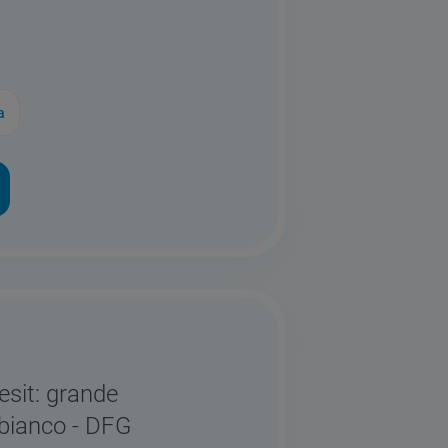
a
esit: grande
 bianco - DFG