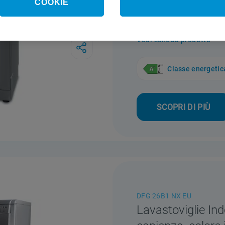
COOKIE
Lavastoviglie Inde
argento - DSR 5
Vedi scheda prodotto
Classe energetic
SCOPRI DI PIÙ
DFG 26B1 NX EU
Lavastoviglie Ind