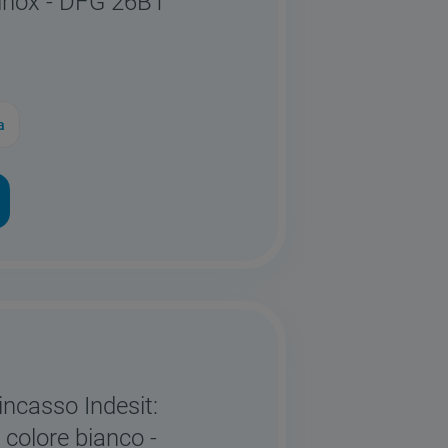
 inox - DFG 26B1
a
incasso Indesit:
 colore bianco -