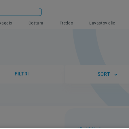
vaggio
Cottura
Freddo
Lavastoviglie
FILTRI
SORT
DIF 14B1 EU