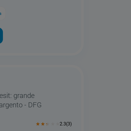
a
esit: grande
 argento - DFG
2.3
(
3
)