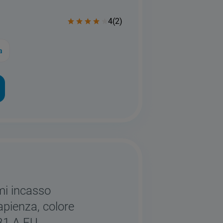
4
(
2
)
a
mi incasso
apienza, colore
B1 A EU