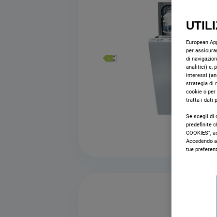
UTIL
European Appl
per assicurar
di navigazion
analitici) e,
interessi (an
strategia di 
cookie o per
tratta i dati
Se scegli di 
predefinite 
COOKIES", acc
Accedendo al
tue preferen