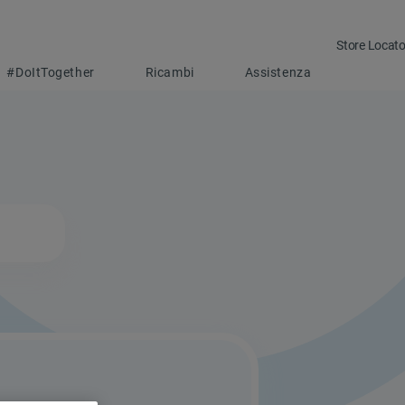
Store Locato
#DoItTogether
Ricambi
Assistenza