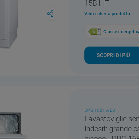
15B1 IT
Vedi scheda prodotto
Classe energetic
SCOPRI DI PIÙ
DPG 16B1 A EU
Lavastoviglie se
Indesit: grande c
bianco - DPG 16