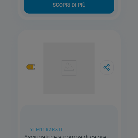
SCOPRI DI PIÙ
YT M11 82 RX IT
Asciugatrice a pompa di calore