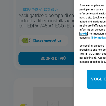
European Appliances Ita
EDPA 745 A1 ECO (EU)
parti, per assicurare i
un’esperienza di naviga
Asciugatrice a pompa di calore
nostro sito (cookie ana
Indesit: a libera installazione, 7,0
abitudini di navigazion
kg - EDPA 745 A1 ECO (EU)
migliorare l’efficacia 
informazioni su come l
cookie
. Per maggiori i
consulta
l’Informativa
Classe energetica
Se scegli di chiudere i
predefinite che non co
TUTTI I COOKIES", accon
per tali finalità. Ac
SCOPRI DI PIÙ
in modo specifico le t
VOGLIO