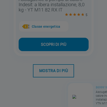
Indesit: a libera installazione, 8,0
kg - YT M11 82 RX IT
5
Classe energetica
SCOPRI DI PIÙ
MOSTRA DI PIÙ
869991
Asciugat
calore In
installaz
YTN M11