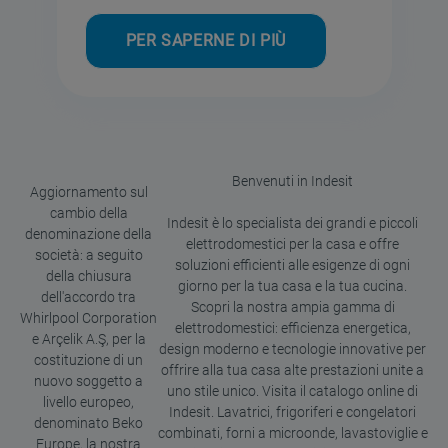
PER SAPERNE DI PIÙ
Benvenuti in Indesit
Aggiornamento sul
cambio della
Indesit è lo specialista dei grandi e piccoli
denominazione della
elettrodomestici per la casa e offre
società: a seguito
soluzioni efficienti alle esigenze di ogni
della chiusura
giorno per la tua casa e la tua cucina.
dell'accordo tra
Scopri la nostra ampia gamma di
Whirlpool Corporation
elettrodomestici: efficienza energetica,
e Arçelik A.Ş, per la
design moderno e tecnologie innovative per
costituzione di un
offrire alla tua casa alte prestazioni unite a
nuovo soggetto a
uno stile unico. Visita il catalogo online di
livello europeo,
Indesit. Lavatrici, frigoriferi e congelatori
denominato Beko
combinati, forni a microonde, lavastoviglie e
Europe, la nostra