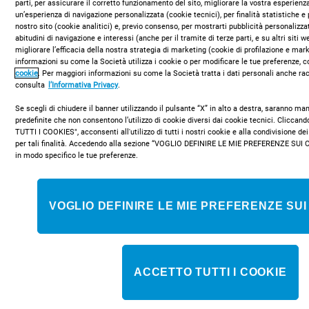
parti, per assicurare il corretto funzionamento del sito, migliorare la vostra esperienza
un’esperienza di navigazione personalizzata (cookie tecnici), per finalità statistiche e 
nostro sito (cookie analitici) e, previo consenso, per mostrarti pubblicità personalizza
abitudini di navigazione e interessi (anche per il tramite di terze parti, e su altri siti 
migliorare l’efficacia della nostra strategia di marketing (cookie di profilazione e mar
Asciugatrici
Lavatrici
informazioni su come la Società utilizza i cookie o per modificare le tue preferenze, c
cookie
. Per maggiori informazioni su come la Società tratta i dati personali anche rac
consulta
l’Informativa Privacy
.
Se scegli di chiudere il banner utilizzando il pulsante “X” in alto a destra, saranno m
predefinite che non consentono l’utilizzo di cookie diversi dai cookie tecnici. Clicca
TUTTI I COOKIES", acconsenti all'utilizzo di tutti i nostri cookie e alla condivisione dei
per tali finalità. Accedendo alla sezione “VOGLIO DEFINIRE LE MIE PREFERENZE SUI 
in modo specifico le tue preferenze.
VOGLIO DEFINIRE LE MIE PREFERENZE SUI
Forni
Piani cottura
ACCETTO TUTTI I COOKIE