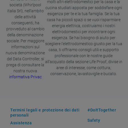
molti altri elettrodomestici per la casa e la
società (Whirlpool
cucina studiati apposta per soddisfare ogni
Italia Srl), nell'ambito
esigenza per te e la tua famiglia. Se la tua
delle attività
casa ha piccoli spazi o se vuoi risparmiare
conseguenti, ha
energia elettrica, costruiamo i nostri
provveduto al cambio
elettrodomestici per incontrare ogni
della denominazione
esigenza. Se hai bisogno di aiuto per
sociale. Per maggiore
scegliere l’elettrodomestico giusto per la tua
informazioni sul
casa, ti offriamo consigli utili e supporto
nuova denominazione
professionale con le nostre guide
del Data Controller, si
all’acquisto della sezione Life Proof, divise in
prega di consultare la
aree di interesse, come cottura,
nostra nuova
conservazione, lavastoviglie e bucato.
informativa Privac
Termini legali e protezione dei dati
#DoItTogether
personali
Safety
Assistenza